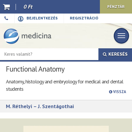
0 Ft
PÉNZTÁR
Ajánló
BEJELENTKEZÉS
REGISZTRÁCIÓ
Kiadványaink
E-book
KERESÉS
Újdonságok
Functional Anatomy
Akciók
Anatomy, histology and embryology for medical and dental
Előkészületben
students
VISSZA
Hírek
M. Réthelyi – J. Szentágothai
Top 10
Cégünkről