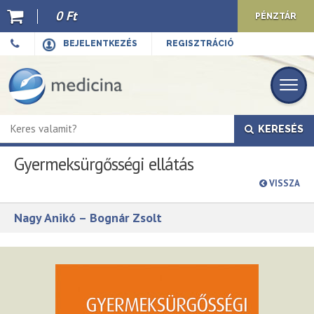
0 Ft
PÉNZTÁR
Ajánló
BEJELENTKEZÉS
REGISZTRÁCIÓ
Kiadványaink
E-book
KERESÉS
Újdonságok
Gyermeksürgősségi ellátás
Akciók
VISSZA
Előkészületben
Nagy Anikó – Bognár Zsolt
Hírek
Top 10
Cégünkről