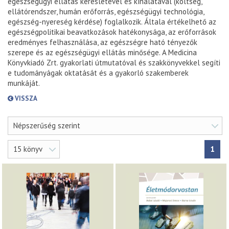
egészségügyi ellátás keresletével és kínálatával (költség,
ellátórendszer, humán erőforrás, egészségügyi technológia,
egészség-nyereség kérdése) foglalkozik. Általa értékelhető az
egészségpolitikai beavatkozások hatékonysága, az erőforrások
eredményes felhasználása, az egészségre ható tényezők
szerepe és az egészségügyi ellátás minősége. A Medicina
Könyvkiadó Zrt. gyakorlati útmutatóval és szakkönyvekkel segíti
e tudományágak oktatását és a gyakorló szakemberek
munkáját.
VISSZA
Népszerűség szerint
15 könyv
1