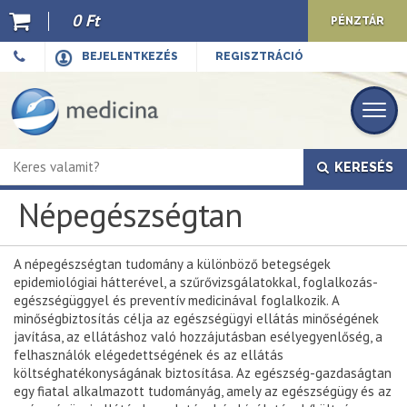
0 Ft
PÉNZTÁR
Ajánló
BEJELENTKEZÉS
REGISZTRÁCIÓ
Kiadványaink
E-book
KERESÉS
Újdonságok
Népegészségtan
Akciók
Előkészületben
A népegészségtan tudomány a különböző betegségek
epidemiológiai hátterével, a szűrővizsgálatokkal, foglalkozás-
Hírek
egészségüggyel és preventív medicinával foglalkozik. A
minőségbiztosítás célja az egészségügyi ellátás minőségének
Top 10
javítása, az ellátáshoz való hozzájutásban esélyegyenlőség, a
felhasználók elégedettségének és az ellátás
költséghatékonyságának biztosítása. Az egészség-gazdaságtan
Cégünkről
egy fiatal alkalmazott tudományág, amely az egészségügy és az