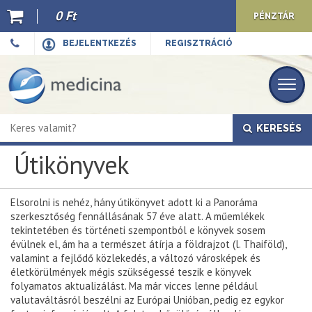
0 Ft
PÉNZTÁR
Ajánló
BEJELENTKEZÉS
REGISZTRÁCIÓ
Kiadványaink
E-book
KERESÉS
Újdonságok
Útikönyvek
Akciók
Előkészületben
Elsorolni is nehéz, hány útikönyvet adott ki a Panoráma
szerkesztőség fennállásának 57 éve alatt. A műemlékek
Hírek
tekintetében és történeti szempontból e könyvek sosem
évülnek el, ám ha a természet átírja a földrajzot (l. Thaiföld),
Top 10
valamint a fejlődő közlekedés, a változó városképek és
életkörülmények mégis szükségessé teszik e könyvek
folyamatos aktualizálást. Ma már vicces lenne például
Cégünkről
valutaváltásról beszélni az Európai Unióban, pedig ez egykor