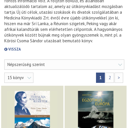
fontos információ volt. A folyton bővülő, és állandóan
aktualizálódó tartalom az, amely az útikönyvkiadást mozgásban
tartja. Új úti célok, utazási szokások és divatok szolgálatában a
Medicina Könyvkiadó Zrt. évről évre újabb útikönyvekkel jön ki,
hiszen ma már Srí Lanka, a Réunion szigetek, Peking vagy akár
afrikai kalandtúrák sem elérhetetlen célpontok. A hagyományos
útikönyvek között bújnak meg olyan gyöngyszemek is, mint pl. a
Kőrösi Csoma Sándor utazásait bemutató könyv.
VISSZA
Népszerűség szerint
15 könyv
1
2
>