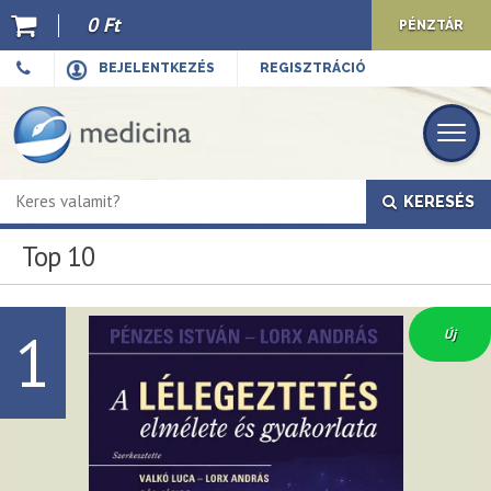
0 Ft
PÉNZTÁR
Ajánló
BEJELENTKEZÉS
REGISZTRÁCIÓ
Kiadványaink
E-book
KERESÉS
Újdonságok
Top 10
Akciók
Előkészületben
1
Új
Hírek
Top 10
Cégünkről