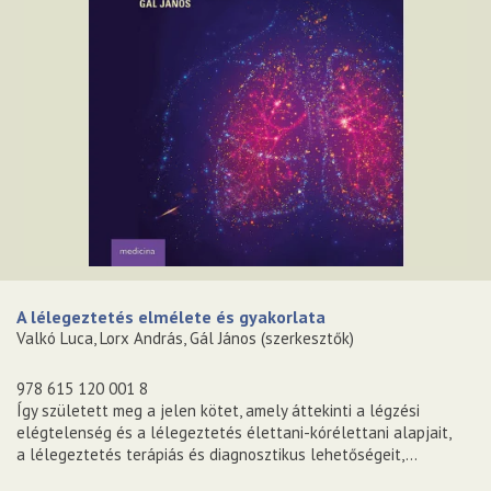
A lélegeztetés elmélete és gyakorlata
Valkó Luca, Lorx András, Gál János (szerkesztők)
978 615 120 001 8
Így született meg a jelen kötet, amely áttekinti a légzési
elégtelenség és a lélegeztetés élettani-kórélettani alapjait,
a lélegeztetés terápiás és diagnosztikus lehetőségeit,...