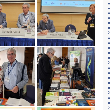
2
2
2
2