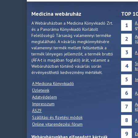
Medicina webáruház
TOP 1
A
A Webáruházban a Medicina Könyvkiadó Zrt.
1
g
és a Panoráma Könyvkiadó Korlátolt
Felelősségű Társaság valamennyi terméke
A
2
(
megtalálható. A vásárlás megkönnyítésére
valamennyi termék mellett feltüntettük a
3
A
termék lényeges jellemzőit, a termék bruttó
(ÁFA-t is magában foglaló) árát, valamint a
S
4
Webáruházban történő vásárlás során
k
érvényesíthető kedvezmény mértékét.
5
I
A Medicina Könyvkiadó
Üzleteink
6
A
Adatvédelem
Impresszum
A
7
k
ÁSZF
Szállítási és fizetési módok
8
A
Online vitarendezési fórum
9
E
Webáruházunkban elfogadott kártyák