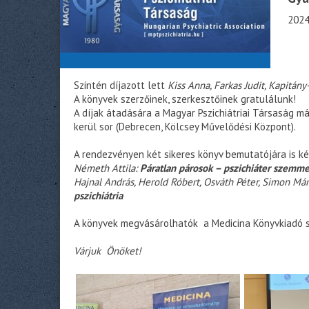
2024
Szintén díjazott lett
Kiss Anna, Farkas Judit, Kapitá
A könyvek szerzőinek, szerkesztőinek gratulálunk!
A díjak átadására a Magyar Pszichiátriai Társaság 
kerül sor (
Debrecen, Kölcsey Művelődési Központ)
.
A rendezvényen két sikeres könyv bemutatójára is ké
Németh Attila:
Páratlan párosok – pszichiáter szemme
Hajnal András, Herold Róbert, Osváth Péter, Simon Már
pszichiátria
A könyvek megvásárolhatók a Medicina Könyvkiadó s
Várjuk Önöket!