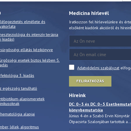
0
Medicina hírlevél
 lélegeztetés elmélete és
Iratkozzon fel hírlevelünkre és ért
yakorlata
elsőként kiadónk akcióiról és hírein
neszteziológia és intenzív terápia
új kiadás)
 sürgősségi ellátás kézikönyve
ürgősségi esetek biztos kézben 5.
iadás
Adatvédelmi szabályzat
elfog
nfektológia 3. kiadás
FELIRATKOZÁS
z egészség tanulható
Híreink
ntibiotikum-alapismeretek
linikusoknak
DC: 0–5 és DC: 0–5 Esetbemuta
könyvbemutatója
 hematológia alapjai
Június 4-én a Szabó Ervin Könyvtár
Ötpacsirta Szalonjában tartottuk a...
mber, lélek, algoritmus