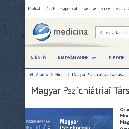
Főoldal
ÁSZF
Kapcsolat
Vásárlás menete
Adatvé
AJÁNLÓ
KIADVÁNYAINK
E-BOOK
Ajánló
Hírek
Magyar Pszichiátriai Társaság
Magyar Pszichiátriai Tár
Örö
Mor
Mag
Gyu