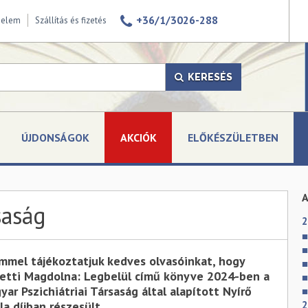
+36/1/3026-288
delem
Szállítás és fizetés
KERESÉS
ÚJDONSÁGOK
AKCIÓK
ELŐKÉSZÜLETBEN
saság
2
mmel tájékoztatjuk kedves olvasóinkat, hogy
etti Magdolna: Legbelül című könyve 2024-ben a
yar Pszichiátriai Társaság által alapított Nyírő
la díjban részesült.
2