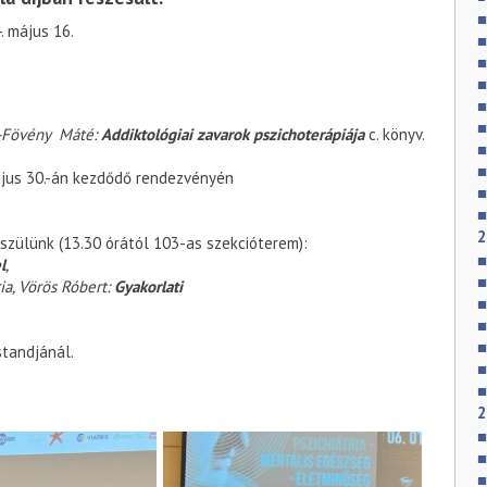
. május 16.
ny-Fövény Máté:
Addiktológiai zavarok pszichoterápiája
c. könyv.
május 30.-án kezdődő rendezvényén
2
szülünk (13.30 órától 103-as szekcióterem):
l
,
ia, Vörös Róbert:
Gyakorlati
tandjánál.
2