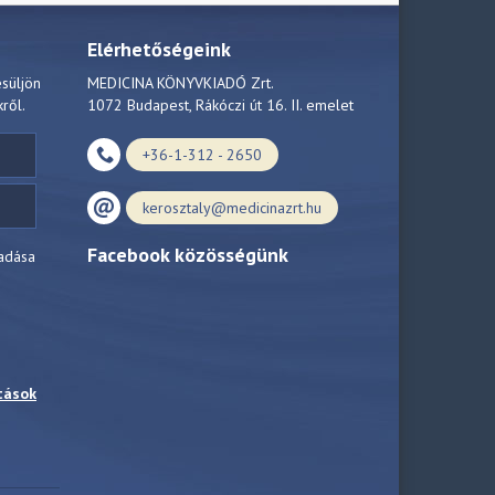
Elérhetőségeink
esüljön
MEDICINA KÖNYVKIADÓ Zrt.
kről.
1072 Budapest, Rákóczi út 16. II. emelet
+36-1-312 - 2650
kerosztaly@medicinazrt.hu
Facebook közösségünk
adása
tások