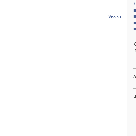
2
Vissza
K