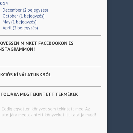
014
December
(2 bejegyzés)
October
(1 bejegyzés)
May
(1 bejegyzés)
April
(2 bejegyzés)
ÖVESSEN MINKET FACEBOOKON ÉS
INSTAGRAMMON!
AKCIÓS KÍNÁLATUNKBÓL
UTOLJÁRA MEGTEKINTETT TERMÉKEK
Eddig egyetlen könyvet sem tekintett meg. Az
utoljára megtekintett könyveket itt találja majd!