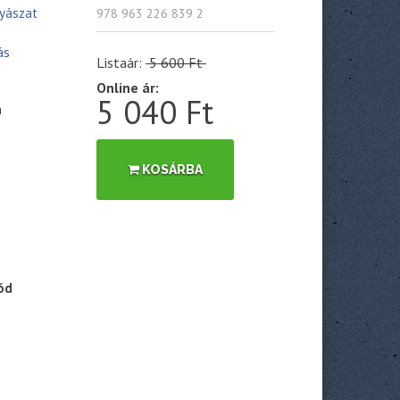
yászat
978 963 226 839 2
ás
Listaár:
5 600 Ft
Online ár:
5 040 Ft
m
KOSÁRBA
ód