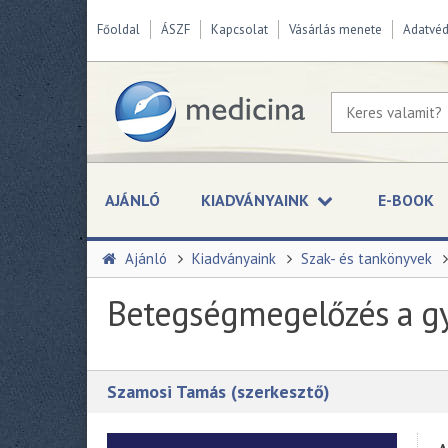
Főoldal
ÁSZF
Kapcsolat
Vásárlás menete
Adatvé
AJÁNLÓ
KIADVÁNYAINK
E-BOOK
Ajánló
Kiadványaink
Szak- és tankönyvek
Betegségmegelőzés a g
Szamosi Tamás (szerkesztő)