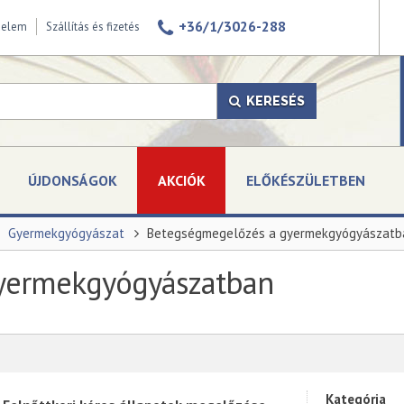
+36/1/3026-288
delem
Szállítás és fizetés
KERESÉS
ÚJDONSÁGOK
AKCIÓK
ELŐKÉSZÜLETBEN
Gyermekgyógyászat
Betegségmegelőzés a gyermekgyógyászatb
yermekgyógyászatban
Kategória