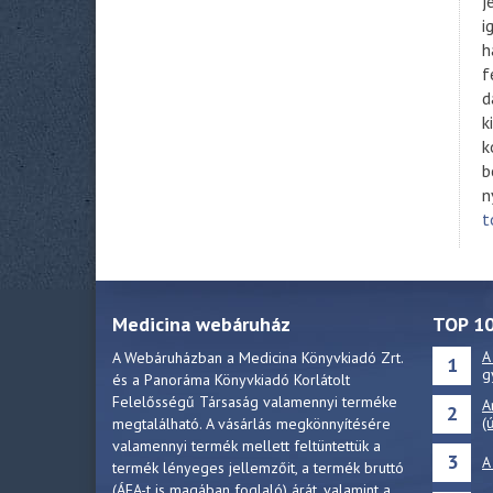
j
i
h
f
d
k
k
b
n
t
Medicina webáruház
TOP 1
A
A Webáruházban a Medicina Könyvkiadó Zrt.
1
g
és a Panoráma Könyvkiadó Korlátolt
Felelősségű Társaság valamennyi terméke
A
2
(
megtalálható. A vásárlás megkönnyítésére
valamennyi termék mellett feltüntettük a
3
A
termék lényeges jellemzőit, a termék bruttó
(ÁFA-t is magában foglaló) árát, valamint a