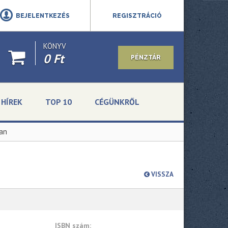
BEJELENTKEZÉS
REGISZTRÁCIÓ
KÖNYV
0 Ft
PÉNZTÁR
HÍREK
TOP 10
CÉGÜNKRŐL
an
VISSZA
ISBN szám: