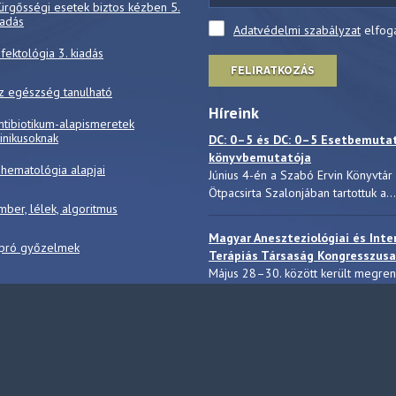
ürgősségi esetek biztos kézben 5.
iadás
Adatvédelmi szabályzat
elfog
nfektológia 3. kiadás
FELIRATKOZÁS
z egészség tanulható
Híreink
ntibiotikum-alapismeretek
linikusoknak
DC: 0–5 és DC: 0–5 Esetbemuta
könyvbemutatója
 hematológia alapjai
Június 4-én a Szabó Ervin Könyvtár
Ötpacsirta Szalonjában tartottuk a...
mber, lélek, algoritmus
Magyar Aneszteziológiai és Inte
pró győzelmek
Terápiás Társaság Kongresszusa
Május 28–30. között került megre
a Magyar Aneszteziológiai...