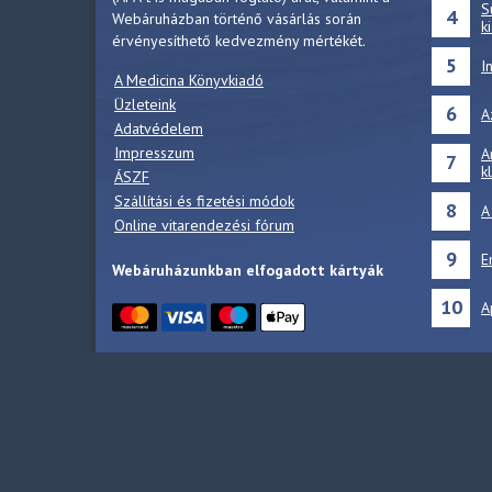
S
4
Webáruházban történő vásárlás során
k
érvényesíthető kedvezmény mértékét.
5
I
A Medicina Könyvkiadó
Üzleteink
6
A
Adatvédelem
Impresszum
A
7
k
ÁSZF
Szállítási és fizetési módok
8
A
Online vitarendezési fórum
9
E
Webáruházunkban elfogadott kártyák
10
A