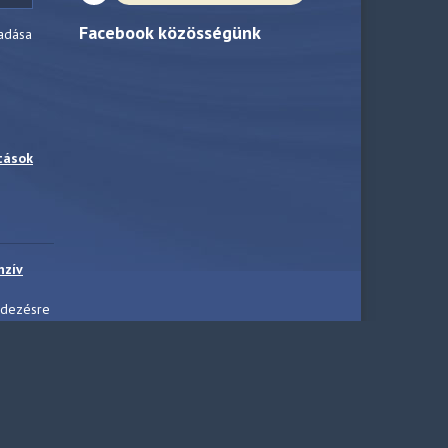
Facebook közösségünk
adása
tások
nzív
ndezésre