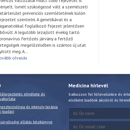
elentős változásai miatt több fejezetet is
gényelt. Ismét szükségessé vált a szemészeti
atárterület prevenciós szemléletének külön
ejezetet szentelni. A genetikával és a
aganatokkal foglalkozó fejezet jelentősen
ibővült. A legutóbb lezajlott évekig tartó
oronavírus fertőzés járvány a fertőző
etegségek megelőzésében is számos új utat
yitott meg. A
...
ovább olvasás
0
Medicina hírlevél
 lélegeztetés elmélete és
Iratkozzon fel hírlevelünkre és ért
yakorlata
elsőként kiadónk akcióiról és hírein
neszteziológia és intenzív terápia
új kiadás)
 sürgősségi ellátás kézikönyve