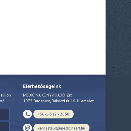
Elérhetőségeink
esüljön
MEDICINA KÖNYVKIADÓ Zrt.
kről.
1072 Budapest, Rákóczi út 16. II. emelet
+36-1-312 - 2650
kerosztaly@medicinazrt.hu