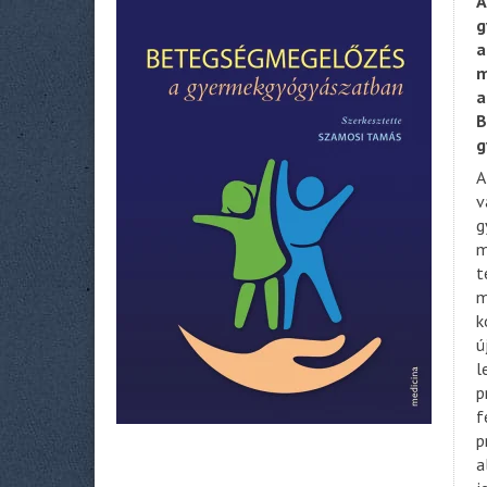
A
g
a
m
a
B
g
A
v
g
m
t
m
k
ú
l
p
f
p
a