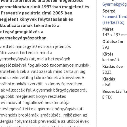
 Felnőttkori kóros állapotok megelőzése
Gyermekgyóg
yermekkorban című 1993-ban megjelent és
Szerző
 Preventív pediátria című 2005-ben
Szamosi Tam
egjelent könyvek folytatásának és
(szerkesztő)
ktualizálásának tekinthető a
Méret
etegségmegelőzés a
142 x 197 m
yermekgyógyászatban.
Oldalszám
z eltelt mintegy 30 év során jelentős
292
áltozások történtek mind a
Kötés
yermekgyógyászat, mid a betegségek
kartonált
egelőzésével foglalkozó tudományos munkák
Kiadás éve
erületén. Ezek a változások mind tartalmilag,
2023.
ind szerkezetileg tükröződnek a könyvben. A
Kiadás
orábbi munkák szerzőit számos fejezetben
első
jak váltották fel. A gyermek bőrgyógyászatról
Besorolási k
egutóbb megjelent könyv részletes
B FIX
revencióval foglalkozó beszámolója
eleslegessé tette a gyermek bőrgyógyászati
revenciós problémák ismétlését., miközben az
llergiás folyamatok prevenciója az utóbbi évek