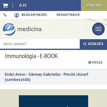
0 Ft
PÉNZTÁR
Ajánló
BEJELENTKEZÉS
REGISZTRÁCIÓ
Kiadványaink
E-book
KERESÉS
Újdonságok
Immunológia - E-BOOK
Akciók
VISSZA
Előkészületben
Erdei Anna - Sármay Gabriella - Prechl József
Hírek
(szerkesztők)
Top 10
Cégünkről