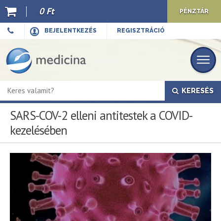
0 Ft
PÉNZTÁR
Ajánló
BEJELENTKEZÉS
REGISZTRÁCIÓ
Kiadványaink
E-book
KERESÉS
Újdonságok
SARS-COV-2 elleni antitestek a COVID-
Akciók
kezelésében
Előkészületben
Hírek
Top 10
Cégünkről