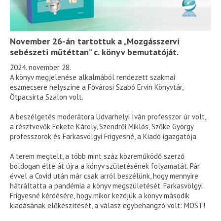
November 26-án tartottuk a „Mozgásszervi
sebészeti műtéttan” c. könyv bemutatóját.
2024. november 28.
A könyv megjelenése alkalmából rendezett szakmai
eszmecsere helyszíne a Fővárosi Szabó Ervin Könyvtár,
Ötpacsirta Szalon volt.
A beszélgetés moderátora Udvarhelyi Iván professzor úr volt,
a résztvevők Fekete Károly, Szendrői Miklós, Szőke György
professzorok és Farkasvölgyi Frigyesné, a Kiadó igazgatója.
A terem megtelt, a több mint száz közreműködő szerző
boldogan élte át újra a könyv születésének folyamatát. Pár
évvel a Covid után már csak arról beszélünk, hogy mennyire
hátráltatta a pandémia a könyv megszületését. Farkasvölgyi
Frigyesné kérdésére, hogy mikor kezdjük a könyv második
kiadásának előkészítését, a válasz egybehangzó volt: MOST!