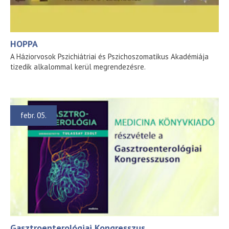
HOPPA
A Háziorvosok Pszichiátriai és Pszichoszomatikus Akadémiája
tizedik alkalommal kerül megrendezésre.
febr. 05.
Gasztroenterológiai Kongresszus