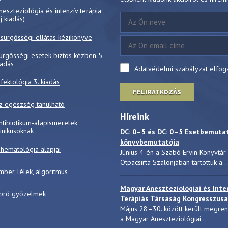
neszteziológia és intenzív terápia
új kiadás)
 sürgősségi ellátás kézikönyve
ürgősségi esetek biztos kézben 5.
iadás
Adatvédelmi szabályzat
elfog
nfektológia 3. kiadás
FELIRATKOZÁS
z egészség tanulható
Híreink
ntibiotikum-alapismeretek
linikusoknak
DC: 0–5 és DC: 0–5 Esetbemuta
könyvbemutatója
 hematológia alapjai
Június 4-én a Szabó Ervin Könyvtár
Ötpacsirta Szalonjában tartottuk a...
mber, lélek, algoritmus
Magyar Aneszteziológiai és Inte
pró győzelmek
Terápiás Társaság Kongresszusa
Május 28–30. között került megre
a Magyar Aneszteziológiai...