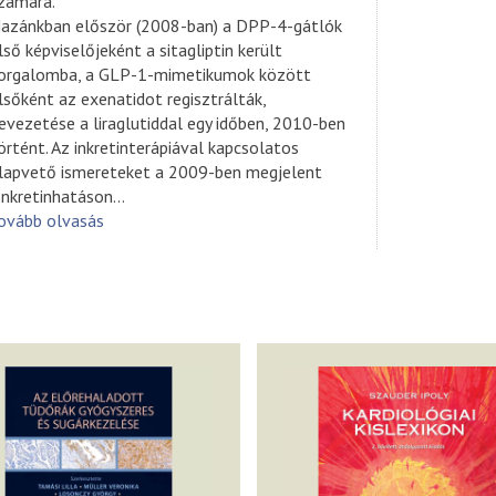
zámára.
azánkban először (2008-ban) a DPP-4-gátlók
lső képviselőjeként a sitagliptin került
orgalomba, a GLP-1-mimetikumok között
lsőként az exenatidot regisztrálták,
evezetése a liraglutiddal egy időben, 2010-ben
örtént. Az inkretinterápiával kapcsolatos
lapvető ismereteket a 2009-ben megjelent
Inkretinhatáson
...
ovább olvasás