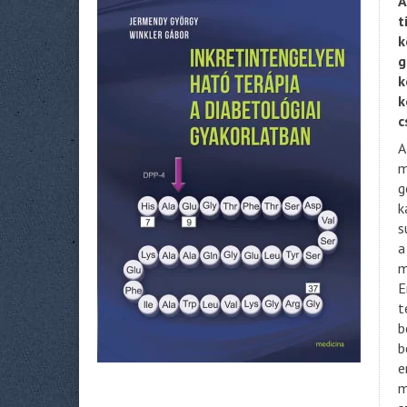
A
t
k
g
k
k
c
A
m
g
k
s
a
m
E
t
b
b
e
m