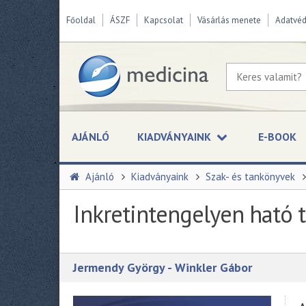
Főoldal
ÁSZF
Kapcsolat
Vásárlás menete
Adatvé
AJÁNLÓ
KIADVÁNYAINK
E-BOOK
Ajánló
Kiadványaink
Szak- és tankönyvek
Inkretintengelyen ható 
Jermendy György - Winkler Gábor