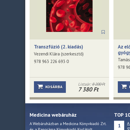
Transzfúzió (2. kiadás)
Az el
gyógy
Vezendi Klára (szerkesztő)
978 963 226 693 0
978 9
Listaár:
8 200 Ft
KOSÁRBA
7 380 Ft
Medicina webáruház
TOP 1
A
A Webáruházban a Medicina Könyvkiadó Zrt.
1
g
és a Panoráma Könyvkiadó Korlátolt