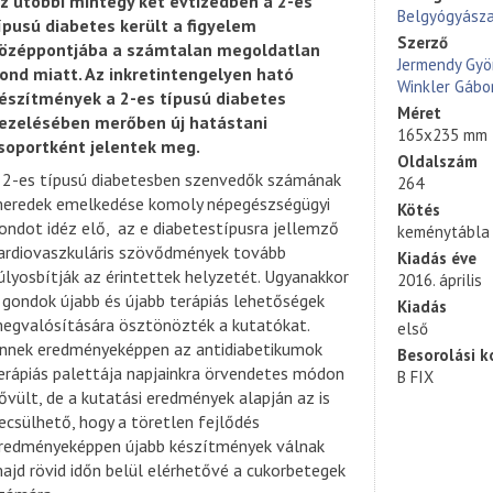
z utóbbi mintegy két évtizedben a 2-es
Belgyógyász
ípusú diabetes került a figyelem
Szerző
özéppontjába a számtalan megoldatlan
Jermendy Györ
ond miatt. Az inkretintengelyen ható
Winkler Gábo
észítmények a 2-es típusú diabetes
Méret
ezelésében merőben új hatástani
165x235 mm
soportként jelentek meg.
Oldalszám
 2-es típusú diabetesben szenvedők számának
264
eredek emelkedése komoly népegészségügyi
Kötés
ondot idéz elő, az e diabetestípusra jellemző
keménytábla
ardiovaszkuláris szövődmények tovább
Kiadás éve
úlyosbítják az érintettek helyzetét. Ugyanakkor
2016. április
 gondok újabb és újabb terápiás lehetőségek
Kiadás
egvalósítására ösztönözték a kutatókat.
első
nnek eredményeképpen az antidiabetikumok
Besorolási k
erápiás palettája napjainkra örvendetes módon
B FIX
ővült, de a kutatási eredmények alapján az is
ecsülhető, hogy a töretlen fejlődés
redményeképpen újabb készítmények válnak
ajd rövid időn belül elérhetővé a cukorbetegek