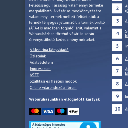
Felelősségű Társaság valamennyi terméke
A
2
(
megtalálható. A vásárlás megkönnyítésére
valamennyi termék mellett feltüntettük a
3
A
termék lényeges jellemzőit, a termék bruttó
(ÁFA-t is magában foglaló) árát, valamint a
S
4
Webáruházban történő vásárlás során
k
érvényesíthető kedvezmény mértékét.
5
I
A Medicina Könyvkiadó
Üzleteink
6
A
Adatvédelem
Impresszum
A
7
k
ÁSZF
Szállítási és fizetési módok
8
A
Online vitarendezési fórum
9
E
Webáruházunkban elfogadott kártyák
10
A