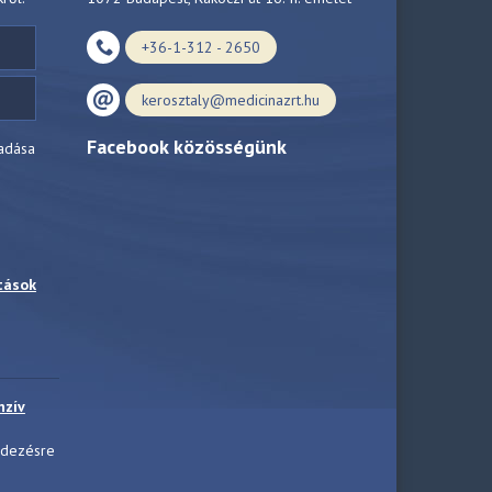
+36-1-312 - 2650
kerosztaly@medicinazrt.hu
Facebook közösségünk
adása
tások
nzív
ndezésre