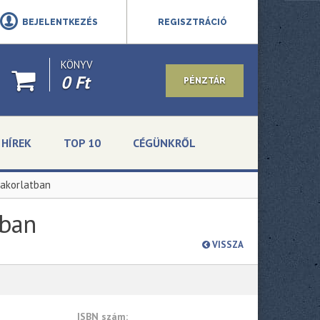
BEJELENTKEZÉS
REGISZTRÁCIÓ
KÖNYV
0 Ft
PÉNZTÁR
HÍREK
TOP 10
CÉGÜNKRŐL
yakorlatban
tban
VISSZA
ISBN szám: