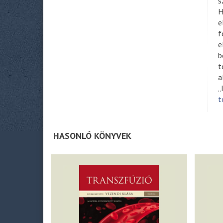
s
H
e
f
e
b
t
a
„
t
HASONLÓ KÖNYVEK