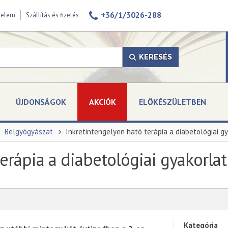
+36/1/3026-288
delem
Szállítás és fizetés
KERESÉS
ÚJDONSÁGOK
AKCIÓK
ELŐKÉSZÜLETBEN
Belgyógyászat
Inkretintengelyen ható terápia a diabetológiai g
terápia a diabetológiai gyakorla
Kategória