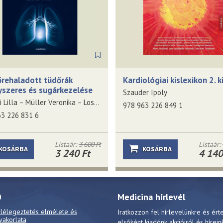
őrehaladott tüdőrák
Kardiológiai kislexikon 2. 
szeres és sugárkezelése
Szauder Ipoly
Tamási Lilla – Müller Veronika – Losonczy György (szerkesztők)
978 963 226 849 1
63 226 831 6
Listaár:
3 600 Ft
Listaár:
KOSÁRBA
KOSÁRBA
3 240 Ft
4 140
0
Medicina hírlevél
 lélegeztetés elmélete és
Iratkozzon fel hírlevelünkre és ért
yakorlata
elsőként kiadónk akcióiról és hírein