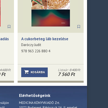
kiadás
A cukorbeteg láb kezelése
Daróczy Judit
978 963 226 880 4
4 600 Ft
Listaár:
8 400 Ft
KOSÁRBA
 Ft
7 560 Ft
Elérhetőségeink
esüljön
MEDICINA KÖNYVKIADÓ Zrt.
kről.
1072 Budapest, Rákóczi út 16. II. emelet