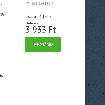
at
978 963 226 582 7
gy -
Listaár:
4 370 Ft
r
Online ár:
3 933 Ft
KOSÁRBA
ód