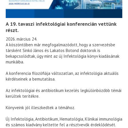
A 19. tavaszi infektológiai konferencián vettünk
részt.
2026. március 24.
A köszöntőben már megfogalmazódott, hogy a szervezésbe
társként Sinkó János és Lakatos Botond doktorok is
bekapcsolódtak, úgy mint az új Infektológia könyv kiadásának
munkáiba.
A konferencia filozófiája változatlan, az infektológia aktuális
kérdéseinek a bemutatása.
Az infektológiai és antibiotikum kezelés legkülönbözőbb témái
kerültek terítékre.
Könyveink jól illeszkedtek a témához.
Új Infektológia, Antibiotikum, Hematológia, Klinikai immunológia
és számos kiadvány keltette fel a résztvevők érdeklődését.