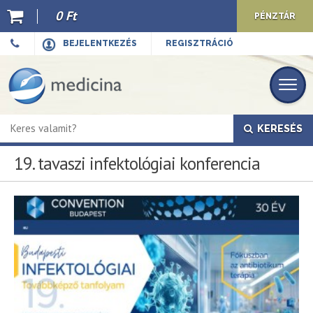
0 Ft
PÉNZTÁR
Ajánló
BEJELENTKEZÉS
REGISZTRÁCIÓ
Kiadványaink
E-book
KERESÉS
Újdonságok
19. tavaszi infektológiai konferencia
Akciók
Előkészületben
Hírek
Top 10
Cégünkről