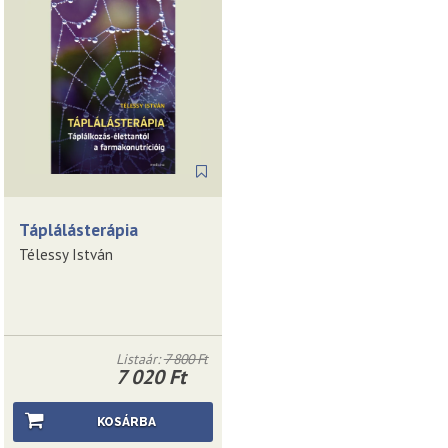
Táplálásterápia
Télessy István
Listaár:
7 800 Ft
7 020 Ft
KOSÁRBA