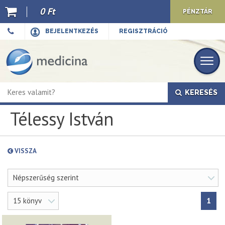
0 Ft
PÉNZTÁR
Ajánló
BEJELENTKEZÉS
REGISZTRÁCIÓ
Kiadványaink
E-book
KERESÉS
Újdonságok
Télessy István
Akciók
Előkészületben
VISSZA
Hírek
Népszerűség szerint
Top 10
15 könyv
1
Cégünkről