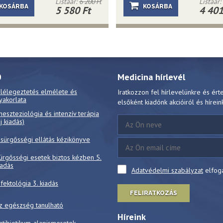
Listaár:
6 200 Ft
Listaár:
KOSÁRBA
KOSÁRBA
5 580 Ft
4 401
0
Medicina hírlevél
 lélegeztetés elmélete és
Iratkozzon fel hírlevelünkre és ért
yakorlata
elsőként kiadónk akcióiról és hírein
neszteziológia és intenzív terápia
új kiadás)
 sürgősségi ellátás kézikönyve
ürgősségi esetek biztos kézben 5.
iadás
Adatvédelmi szabályzat
elfog
nfektológia 3. kiadás
FELIRATKOZÁS
z egészség tanulható
Híreink