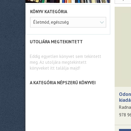
KÖNYV KATEGÓRIA
Életmód, egészség
UTOLJÁRA MEGTEKINTETT
Eddig egyetlen könyvet sem tekintett
meg. Az utoljára megtekintett
könyveket itt találja majd!
A KATEGÓRIA NÉPSZERŰ KÖNYVEI
Odont
kiadá
Radnai
978 9