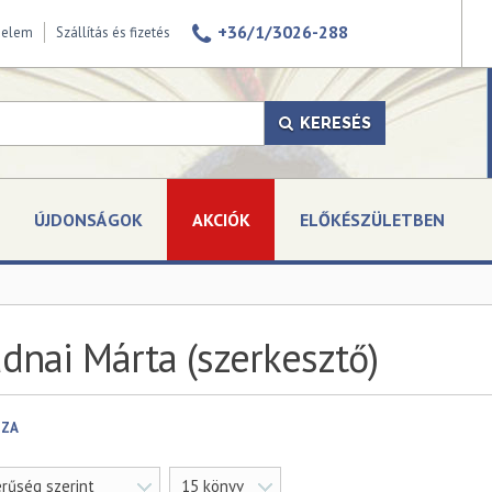
+36/1/3026-288
delem
Szállítás és fizetés
KERESÉS
ÚJDONSÁGOK
AKCIÓK
ELŐKÉSZÜLETBEN
dnai Márta (szerkesztő)
SZA
rűség szerint
15 könyv