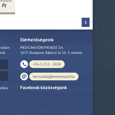
4 890 Ft
 Ft
1
Elérhetőségeink
esüljön
MEDICINA KÖNYVKIADÓ Zrt.
kről.
1072 Budapest, Rákóczi út 16. II. emelet
+36-1-312 - 2650
kerosztaly@medicinazrt.hu
Facebook közösségünk
adása