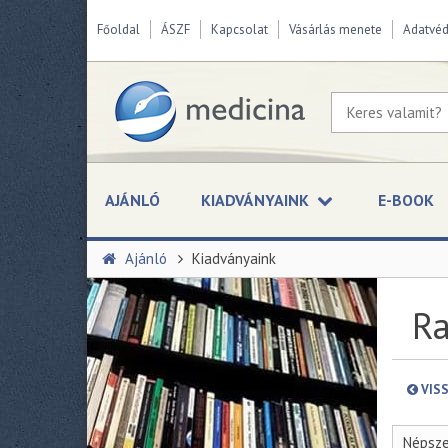
Főoldal
ÁSZF
Kapcsolat
Vásárlás menete
Adatvé
AJÁNLÓ
KIADVÁNYAINK
E-BOOK
Ajánló
Kiadványaink
Ra
VIS
Népsze