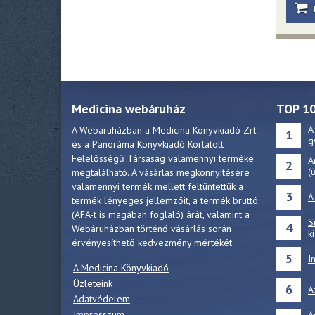
Medicina webáruház
TOP 1
A
A Webáruházban a Medicina Könyvkiadó Zrt.
1
g
és a Panoráma Könyvkiadó Korlátolt
Felelősségű Társaság valamennyi terméke
A
2
(
megtalálható. A vásárlás megkönnyítésére
valamennyi termék mellett feltüntettük a
3
A
termék lényeges jellemzőit, a termék bruttó
(ÁFA-t is magában foglaló) árát, valamint a
S
4
Webáruházban történő vásárlás során
k
érvényesíthető kedvezmény mértékét.
5
I
A Medicina Könyvkiadó
Üzleteink
6
A
Adatvédelem
Impresszum