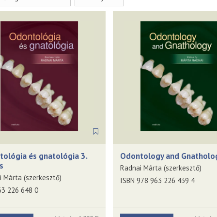
ológia és gnatológia 3.
Odontology and Gnatholo
s
Radnai Márta (szerkesztő)
 Márta (szerkesztő)
ISBN 978 963 226 439 4
63 226 648 0