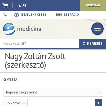
0 Ft
PÉNZTÁR
Ajánló
BEJELENTKEZÉS
REGISZTRÁCIÓ
Kiadványaink
E-book
KERESÉS
Újdonságok
Nagy Zoltán Zsolt
Akciók
(szerkesztő)
Előkészületben
Hírek
VISSZA
Top 10
Népszerűség szerint
Cégünkről
15 könyv
1