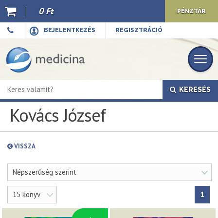
0 Ft
PÉNZTÁR
Ajánló
BEJELENTKEZÉS
REGISZTRÁCIÓ
Kiadványaink
E-book
KERESÉS
Újdonságok
Kovács József
Akciók
Előkészületben
VISSZA
Hírek
Népszerűség szerint
Top 10
15 könyv
1
Cégünkről