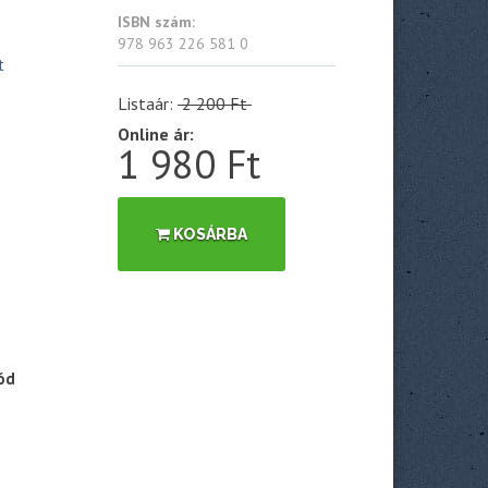
ISBN szám:
978 963 226 581 0
t
Listaár:
2 200 Ft
Online ár:
1 980 Ft
KOSÁRBA
ód