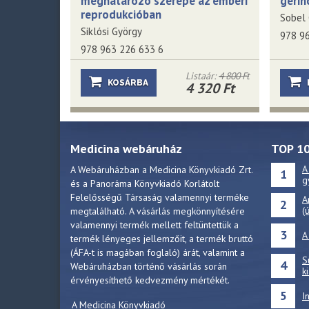
meghatározó szerepe az emberi
gerin
reprodukcióban
Sobel 
Siklósi György
978 9
978 963 226 633 6
Listaár:
4 800 Ft
KOSÁRBA
4 320 Ft
Medicina webáruház
TOP 1
A
A Webáruházban a Medicina Könyvkiadó Zrt.
1
g
és a Panoráma Könyvkiadó Korlátolt
Felelősségű Társaság valamennyi terméke
A
2
(
megtalálható. A vásárlás megkönnyítésére
valamennyi termék mellett feltüntettük a
3
A
termék lényeges jellemzőit, a termék bruttó
(ÁFA-t is magában foglaló) árát, valamint a
S
4
Webáruházban történő vásárlás során
k
érvényesíthető kedvezmény mértékét.
5
I
A Medicina Könyvkiadó