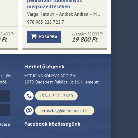
perinatális tudományok
megközelítésében
Varga Katalin – Andrek Andrea – Molnár Judit Eszter (szerkesztők)
978 963 226 722 7
2 400 Ft
Listaár:
22 000 Ft
KOSÁRBA
 Ft
19 800 Ft
Elérhetőségeink
esüljön
MEDICINA KÖNYVKIADÓ Zrt.
kről.
1072 Budapest, Rákóczi út 16. II. emelet
+36-1-312 - 2650
kerosztaly@medicinazrt.hu
Facebook közösségünk
adása