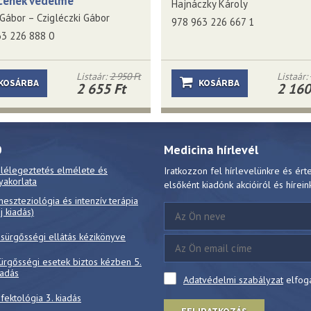
cének védelme
Hajnáczky Károly
Gábor – Czigléczki Gábor
978 963 226 667 1
63 226 888 0
Listaár:
2 950 Ft
Listaár:
KOSÁRBA
KOSÁRBA
2 655 Ft
2 160
0
Medicina hírlevél
 lélegeztetés elmélete és
Iratkozzon fel hírlevelünkre és ért
yakorlata
elsőként kiadónk akcióiról és hírein
neszteziológia és intenzív terápia
új kiadás)
 sürgősségi ellátás kézikönyve
ürgősségi esetek biztos kézben 5.
iadás
Adatvédelmi szabályzat
elfog
nfektológia 3. kiadás