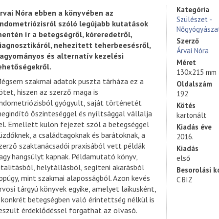
Kategória
rvai Nóra ebben a könyvében az
Szülészet -
ndometriózisról szóló legújabb kutatások
Nőgyógyásza
entén ír a betegségről, kóreredetről,
Szerző
iagnosztikáról, nehezített teherbeesésről,
Árvai Nóra
agyományos és alternatív kezelési
Méret
ehetőségekről.
130x215 mm
égsem szakmai adatok puszta tárháza ez a
Oldalszám
ötet, hiszen az szerző maga is
192
ndometriózisból gyógyult, saját történetét
Kötés
egindító őszinteséggel és nyíltsággal vállalja
kartonált
el. Emellett külön fejezet szól a betegséggel
Kiadás éve
üzdőknek, a családtagoknak és barátoknak, a
2016.
zerző szaktanácsadói praxisából vett példák
Kiadás
agy hangsúlyt kapnak. Példamutató könyv,
első
italitásból, helytállásból, segíteni akarásból
Besorolási k
ppúgy, mint szakmai alaposságból. Azon kevés
C BIZ
rvosi tárgyú könyvek egyike, amelyet laikusként,
 konkrét betegségben való érintettség nélkül is
eszült érdeklődéssel forgathat az olvasó.