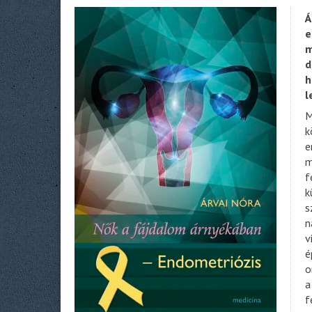
Á
e
m
d
h
l
M
k
e
m
f
k
s
n
v
é
o
a
f