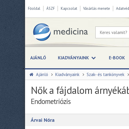
Főoldal
ÁSZF
Kapcsolat
Vásárlás menete
Adatvé
AJÁNLÓ
KIADVÁNYAINK
E-BOOK
Ajánló
Kiadványaink
Szak- és tankönyvek
Nők a fájdalom árnyéká
Endometriózis
Árvai Nóra