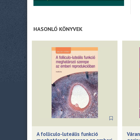
HASONLÓ KÖNYVEK
A folliculo-luteális funkció
Vára