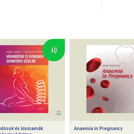
Új
ndósok és kismamák
Anaemia in Pregnancy