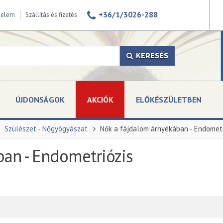
+36/1/3026-288
delem
Szállítás és fizetés
KERESÉS
ÚJDONSÁGOK
AKCIÓK
ELŐKÉSZÜLETBEN
Szülészet - Nőgyógyászat
Nők a fájdalom árnyékában - Endometr
ban - Endometriózis