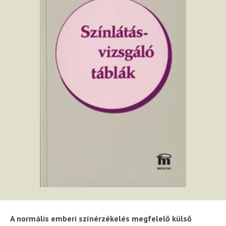
A normális emberi színérzékelés megfelelő külső