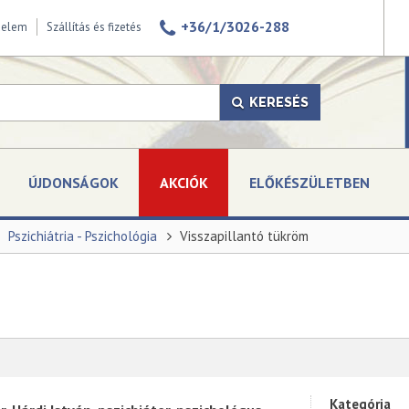
+36/1/3026-288
delem
Szállítás és fizetés
KERESÉS
ÚJDONSÁGOK
AKCIÓK
ELŐKÉSZÜLETBEN
Pszichiátria - Pszichológia
Visszapillantó tükröm
Kategória