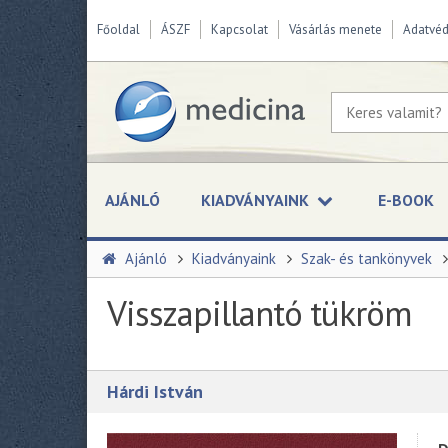
Főoldal
ÁSZF
Kapcsolat
Vásárlás menete
Adatvé
AJÁNLÓ
KIADVÁNYAINK
E-BOOK
Ajánló
Kiadványaink
Szak- és tankönyvek
Visszapillantó tükröm
Hárdi István