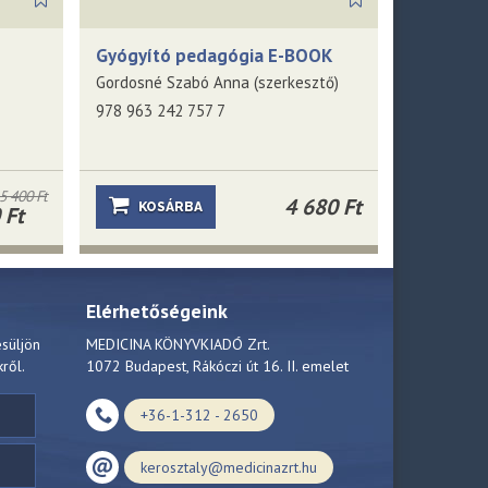
Gyógyító pedagógia E-BOOK
Gordosné Szabó Anna (szerkesztő)
978 963 242 757 7
5 400 Ft
4 680 Ft
KOSÁRBA
 Ft
Elérhetőségeink
esüljön
MEDICINA KÖNYVKIADÓ Zrt.
kről.
1072 Budapest, Rákóczi út 16. II. emelet
+36-1-312 - 2650
kerosztaly@medicinazrt.hu