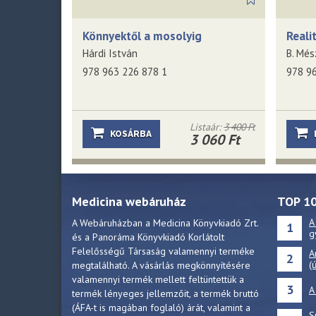
Könnyektől a mosolyig
Realit
Hárdi István
B. Més
978 963 226 878 1
978 9
Listaár:
3 400 Ft
KOSÁRBA
3 060 Ft
Medicina webáruház
TOP 1
A
A Webáruházban a Medicina Könyvkiadó Zrt.
1
g
és a Panoráma Könyvkiadó Korlátolt
Felelősségű Társaság valamennyi terméke
A
2
(
megtalálható. A vásárlás megkönnyítésére
valamennyi termék mellett feltüntettük a
3
A
termék lényeges jellemzőit, a termék bruttó
(ÁFA-t is magában foglaló) árát, valamint a
S