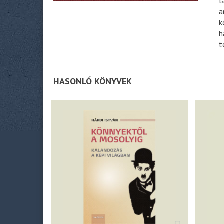
l
a
k
h
t
HASONLÓ KÖNYVEK