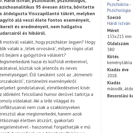
r. Hárdi István, pszichiáter, pszichológus,
Pszichiátria -
szichoanalitikus 95 évesen átírta, bővítette
Pszichológia
s átdolgozta Visszapillantó tükrét, melyben
Szerző
agyító alá veszi élete fontos eseményeit,
Hárdi István
ikereit és eredményeit, nem hallgatva
Méret
udarcairól és hibáiról.
133x215 mm
i motivál valakit, hogy pszichiáter legyen? Hogy
Oldalszám
álik valaki a „lélek orvosává”, milyen rögös utat
380
ell bejárni a gyógyítóvá válásért?
Kötés
egismerkedünk hazai és külföldi embereivel,
keménytábla
arátaival, köztük sok jelentős és neves
Kiadás éve
zemélyiséggel. Élő tanúként szól az „átmeneti
2018.
orszakokról”, történelmi eseményekről
Kiadás
elyeket gondolataival, elmélkedéseivel kísér.
második, átd
z időnként felcsillanó humor derűvel tarkítja a
Besorolási k
omoly oldalakat. Aki a lelki világgal és
onfliktusaival nem csak a szakkönyveken
eresztül akar megismerkedni, hanem azok
étköznapi életben átszűrt, gyakorlati
egjelenésével - haszonnal forgathatják e mű