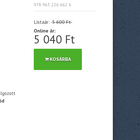
978 963 226 662 6
Listaár:
5 600 Ft
Online ár:
5 040 Ft
KOSÁRBA
olgozott
ód