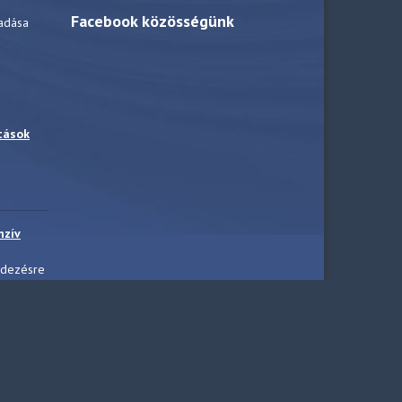
Facebook közösségünk
adása
tások
nzív
ndezésre