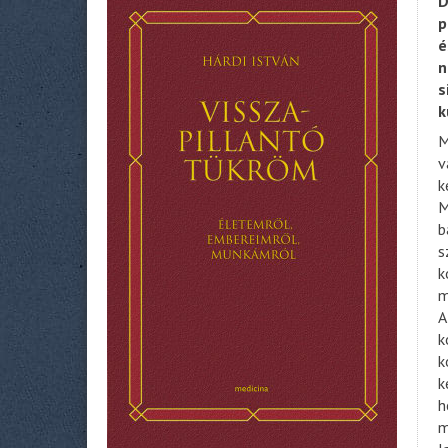
D
p
é
n
s
k
M
v
k
M
b
s
k
m
A
k
k
k
h
m