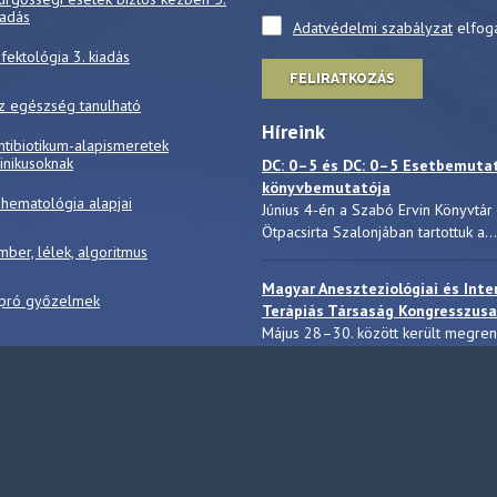
iadás
Adatvédelmi szabályzat
elfog
nfektológia 3. kiadás
FELIRATKOZÁS
z egészség tanulható
Híreink
ntibiotikum-alapismeretek
linikusoknak
DC: 0–5 és DC: 0–5 Esetbemuta
könyvbemutatója
 hematológia alapjai
Június 4-én a Szabó Ervin Könyvtár
Ötpacsirta Szalonjában tartottuk a...
mber, lélek, algoritmus
Magyar Aneszteziológiai és Inte
pró győzelmek
Terápiás Társaság Kongresszusa
Május 28–30. között került megre
a Magyar Aneszteziológiai...