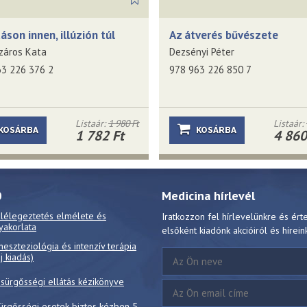
áson innen, illúzión túl
Az átverés bűvészete
záros Kata
Dezsényi Péter
63 226 376 2
978 963 226 850 7
Listaár:
1 980 Ft
Listaár:
KOSÁRBA
KOSÁRBA
1 782 Ft
4 860
0
Medicina hírlevél
 lélegeztetés elmélete és
Iratkozzon fel hírlevelünkre és ért
yakorlata
elsőként kiadónk akcióiról és hírein
neszteziológia és intenzív terápia
új kiadás)
 sürgősségi ellátás kézikönyve
ürgősségi esetek biztos kézben 5.