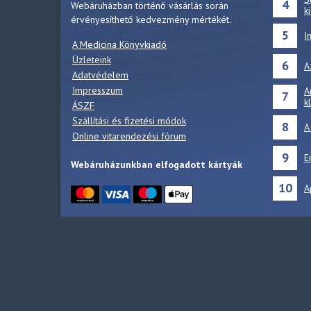
4
Webáruházban történő vásárlás során
k
érvényesíthető kedvezmény mértékét.
5
I
A Medicina Könyvkiadó
Üzleteink
6
A
Adatvédelem
Impresszum
A
7
k
ÁSZF
Szállítási és fizetési módok
8
A
Online vitarendezési fórum
9
E
Webáruházunkban elfogadott kártyák
10
A