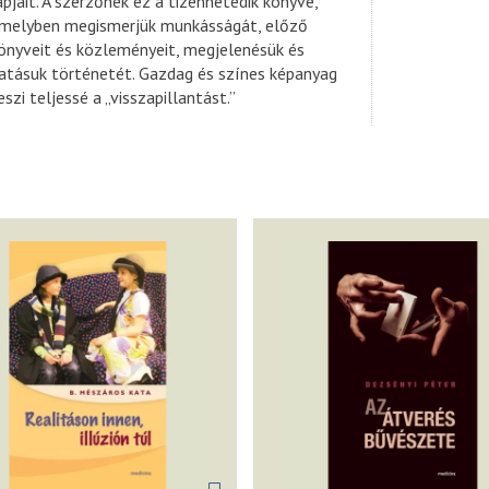
apjait. A szerzőnek ez a tizenhetedik könyve,
melyben megismerjük munkásságát, előző
önyveit és közleményeit, megjelenésük és
atásuk történetét. Gazdag és színes képanyag
eszi teljessé a „visszapillantást.”