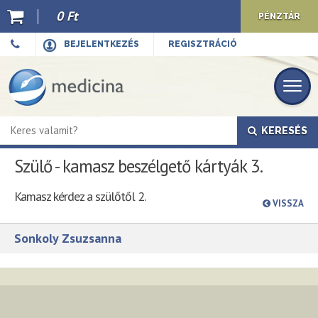
0 Ft
PÉNZTÁR
Ajánló
BEJELENTKEZÉS
REGISZTRÁCIÓ
Kiadványaink
E-book
KERESÉS
Újdonságok
Szülő - kamasz beszélgető kártyák 3.
Akciók
Kamasz kérdez a szülőtől 2.
Előkészületben
VISSZA
Hírek
Sonkoly Zsuzsanna
Top 10
Cégünkről