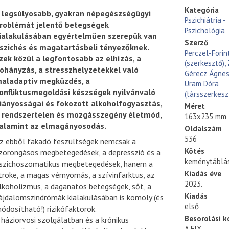
Kategória
 legsúlyosabb, gyakran népegészségügyi
Pszichiátria -
roblémát jelentő betegségek
Pszichológia
ialakulásában egyértelműen szerepük van
Szerző
szichés és magatartásbeli tényezőknek.
Perczel-Forin
zek közül a legfontosabb az elhízás, a
(szerkesztő),
ohányzás, a stresszhelyzetekkel való
Gérecz Ágnes
aladaptív megküzdés, a
Uram Dóra
onfliktusmegoldási készségek nyilvánvaló
(társszerkesz
iányosságai és fokozott alkoholfogyasztás,
Méret
 rendszertelen és mozgásszegény életmód,
163x235 mm
alamint az elmagányosodás.
Oldalszám
536
z ebből fakadó feszültségek nemcsak a
Kötés
zorongásos megbetegedések, a depresszió és a
keménytáblá
szichoszomatikus megbetegedések, hanem a
Kiadás éve
troke, a magas vérnyomás, a szívinfarktus, az
2023.
lkoholizmus, a daganatos betegségek, sőt, a
Kiadás
ájdalomszindrómák kialakulásában is komoly (és
első
ódosítható!) rizikófaktorok.
Besorolási k
 háziorvosi szolgálatban és a krónikus
A FIX