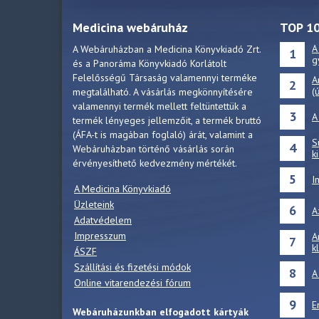
Medicina webáruház
TOP 1
A
A Webáruházban a Medicina Könyvkiadó Zrt.
1
g
és a Panoráma Könyvkiadó Korlátolt
Felelősségű Társaság valamennyi terméke
A
2
(
megtalálható. A vásárlás megkönnyítésére
valamennyi termék mellett feltüntettük a
3
A
termék lényeges jellemzőit, a termék bruttó
(ÁFA-t is magában foglaló) árát, valamint a
S
4
Webáruházban történő vásárlás során
k
érvényesíthető kedvezmény mértékét.
5
I
A Medicina Könyvkiadó
Üzleteink
6
A
Adatvédelem
Impresszum
A
7
k
ÁSZF
Szállítási és fizetési módok
8
A
Online vitarendezési fórum
9
E
Webáruházunkban elfogadott kártyák