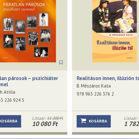
lan párosok – pszichiáter
Realitáson innen, illúzión t
mel
B. Mészáros Kata
 Attila
978 963 226 376 2
63 226 924 5
Listaár:
11 200 Ft
Listaár:
KOSÁRBA
KOSÁRBA
10 080 Ft
1 782