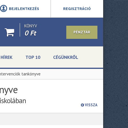
BEJELENTKEZÉS
REGISZTRÁCIÓ
KÖNYV
0 Ft
PÉNZTÁR
HÍREK
TOP 10
CÉGÜNKRŐL
intervenciók tankönyve
önyve
 iskolában
VISSZA