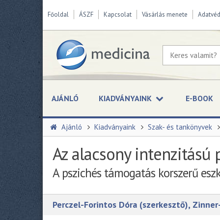
Főoldal
ÁSZF
Kapcsolat
Vásárlás menete
Adatvé
AJÁNLÓ
KIADVÁNYAINK
E-BOOK
Ajánló
Kiadványaink
Szak- és tankönyvek
Az alacsony intenzitású 
A pszichés támogatás korszerű eszk
Perczel-Forintos Dóra (szerkesztő), Zinne