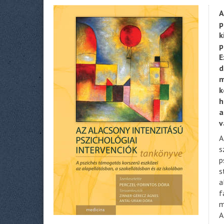
A
p
k
p
E
d
m
k
h
a
v
A
s
p
s
a
f
m
A