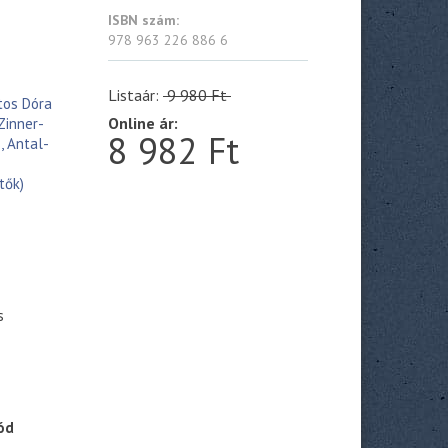
ISBN szám:
978 963 226 886 6
Listaár:
9 980 Ft
tos Dóra
Online ár:
 Zinner-
8 982 Ft
, Antal-
tők)
s
ód