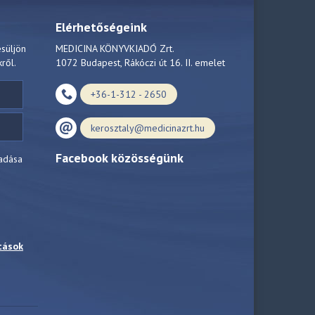
Elérhetőségeink
esüljön
MEDICINA KÖNYVKIADÓ Zrt.
kről.
1072 Budapest, Rákóczi út 16. II. emelet
+36-1-312 - 2650
kerosztaly@medicinazrt.hu
Facebook közösségünk
adása
tások