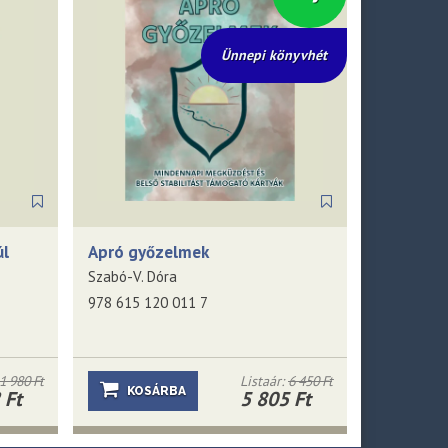
Ünnepi könyvhét
úl
Apró győzelmek
Szabó-V. Dóra
978 615 120 011 7
1 980 Ft
Listaár:
6 450 Ft
KOSÁRBA
 Ft
5 805 Ft