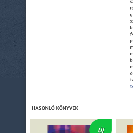
s
r
g
s
b
f
p
m
m
b
m
d
t
t
HASONLÓ KÖNYVEK
Akció
Új