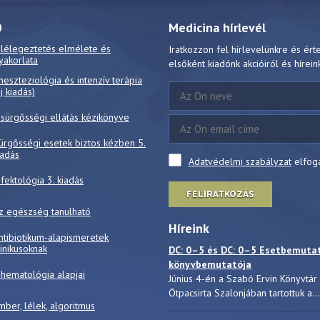
0
Medicina hírlevél
 lélegeztetés elmélete és
Iratkozzon fel hírlevelünkre és ért
yakorlata
elsőként kiadónk akcióiról és hírein
neszteziológia és intenzív terápia
új kiadás)
 sürgősségi ellátás kézikönyve
ürgősségi esetek biztos kézben 5.
iadás
Adatvédelmi szabályzat
elfog
nfektológia 3. kiadás
FELIRATKOZÁS
z egészség tanulható
Híreink
ntibiotikum-alapismeretek
linikusoknak
DC: 0–5 és DC: 0–5 Esetbemuta
könyvbemutatója
 hematológia alapjai
Június 4-én a Szabó Ervin Könyvtár
Ötpacsirta Szalonjában tartottuk a...
mber, lélek, algoritmus