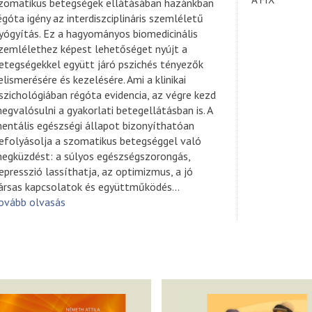
zomatikus betegségek ellátásában hazánkban
égóta igény az interdiszciplináris szemléletű
yógyítás. Ez a hagyományos biomedicinális
zemlélethez képest lehetőséget nyújt a
etegségekkel együtt járó pszichés tényezők
elismerésére és kezelésére. Ami a klinikai
szichológiában régóta evidencia, az végre kezd
egvalósulni a gyakorlati betegellátásban is. A
entális egészségi állapot bizonyíthatóan
efolyásolja a szomatikus betegséggel való
egküzdést: a súlyos egészségszorongás,
epresszió lassíthatja, az optimizmus, a jó
ársas kapcsolatok és együttműködés
...
ovább olvasás