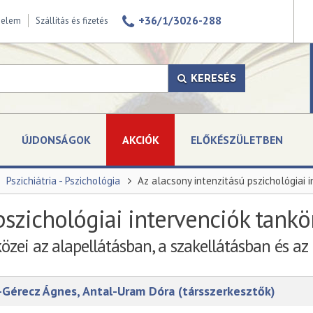
+36/1/3026-288
delem
Szállítás és fizetés
KERESÉS
ÚJDONSÁGOK
AKCIÓK
ELŐKÉSZÜLETBEN
Pszichiátria - Pszichológia
Az alacsony intenzitású pszichológiai 
pszichológiai intervenciók tank
özei az alapellátásban, a szakellátásban és az
r-Gérecz Ágnes, Antal-Uram Dóra (társszerkesztők)