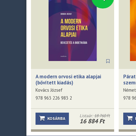
A modern orvosi etika alapjai
Párat
(bővített kiadás)
szem
Kovács József
Németh
978 963 226 983 2
978 9
Listaár:
18 760 Ft
KOSÁRBA
16 884 Ft