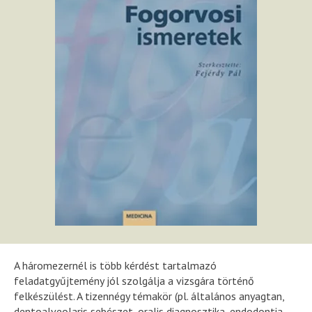
A háromezernél is több kérdést tartalmazó
feladatgyűjtemény jól szolgálja a vizsgára történő
felkészülést. A tizennégy témakör (pl. általános anyagtan,
dentoalveolaris sebészet, oralis diagnosztika, endodontia,