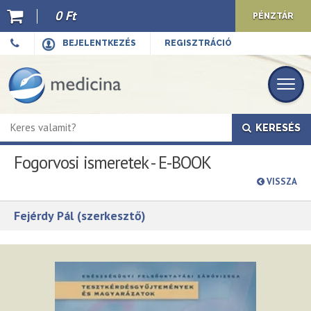
0 Ft
PÉNZTÁR
Ajánló
BEJELENTKEZÉS
REGISZTRÁCIÓ
Kiadványaink
E-book
KERESÉS
Újdonságok
Fogorvosi ismeretek - E-BOOK
Akciók
VISSZA
Előkészületben
Fejérdy Pál (szerkesztő)
Hírek
Top 10
Cégünkről