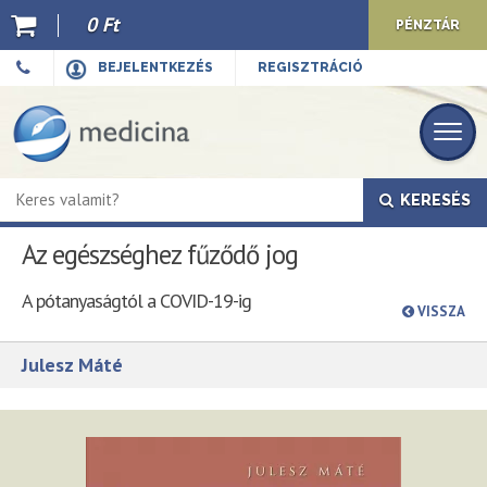
0 Ft
PÉNZTÁR
Ajánló
BEJELENTKEZÉS
REGISZTRÁCIÓ
Kiadványaink
E-book
KERESÉS
Újdonságok
Az egészséghez fűződő jog
Akciók
A pótanyaságtól a COVID-19-ig
Előkészületben
VISSZA
Hírek
Julesz Máté
Top 10
Cégünkről