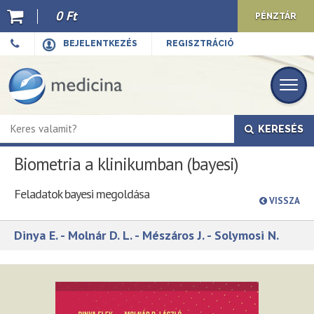
0 Ft
PÉNZTÁR
Ajánló
BEJELENTKEZÉS
REGISZTRÁCIÓ
Kiadványaink
E-book
KERESÉS
Újdonságok
Biometria a klinikumban (bayesi)
Akciók
Feladatok bayesi megoldása
Előkészületben
VISSZA
Hírek
Dinya E. - Molnár D. L. - Mészáros J. - Solymosi N.
Top 10
Cégünkről