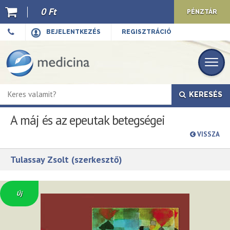
0 Ft
PÉNZTÁR
Ajánló
BEJELENTKEZÉS
REGISZTRÁCIÓ
Kiadványaink
E-book
KERESÉS
Újdonságok
A máj és az epeutak betegségei
Akciók
VISSZA
Előkészületben
Tulassay Zsolt (szerkesztő)
Hírek
Top 10
Új
Cégünkről