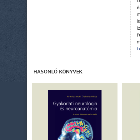
t
é
m
i
i
f
m
t
HASONLÓ KÖNYVEK