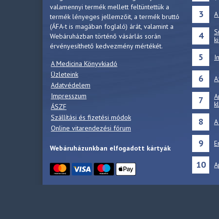
valamennyi termék mellett feltüntettük a
3
A
termék lényeges jellemzőit, a termék bruttó
(ÁFA-t is magában foglaló) árát, valamint a
S
4
Webáruházban történő vásárlás során
k
érvényesíthető kedvezmény mértékét.
5
I
A Medicina Könyvkiadó
Üzleteink
6
A
Adatvédelem
Impresszum
A
7
k
ÁSZF
Szállítási és fizetési módok
8
A
Online vitarendezési fórum
9
E
Webáruházunkban elfogadott kártyák
10
A