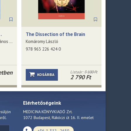
.
The Dissection of the Brain
Réthelyi Miklós, Szentágothai János (Szerkesztő: Alpár Alán)
Komáromy László
978 963 226 424 0
etben
Listaár:
3 100 Ft
KOSÁRBA
2 790 Ft
Elérhetőségeink
esüljön
MEDICINA KÖNYVKIADÓ Zrt.
kről.
1072 Budapest, Rákóczi út 16. II. emelet
+36-1-312 - 2650