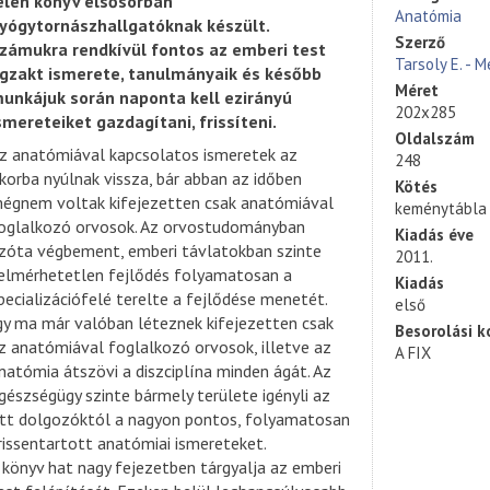
elen könyv elsősorban
Anatómia
yógytornászhallgatóknak készült.
Szerző
zámukra rendkívül fontos az emberi test
Tarsoly E. - M
gzakt ismerete, tanulmányaik és később
Méret
unkájuk során naponta kell ezirányú
202x285
smereteiket gazdagítani, frissíteni.
Oldalszám
z anatómiával kapcsolatos ismeretek az
248
korba nyúlnak vissza, bár abban az időben
Kötés
égnem voltak kifejezetten csak anatómiával
keménytábla
oglalkozó orvosok. Az orvostudományban
Kiadás éve
zóta végbement, emberi távlatokban szinte
2011.
elmérhetetlen fejlődés folyamatosan a
Kiadás
pecializációfelé terelte a fejlődése menetét.
első
gy ma már valóban léteznek kifejezetten csak
Besorolási k
z anatómiával foglalkozó orvosok, illetve az
A FIX
natómia átszövi a diszciplína minden ágát. Az
gészségügy szinte bármely területe igényli az
tt dolgozóktól a nagyon pontos, folyamatosan
rissentartott anatómiai ismereteket.
 könyv hat nagy fejezetben tárgyalja az emberi