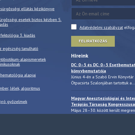
 sürgősségi ellátás kézikönyve
ürgősségi esetek biztos kézben 5.
iadás
Adatvédelmi szabályzat
elfog
nfektológia 3. kiadás
FELIRATKOZÁS
z egészség tanulható
Híreink
ntibiotikum-alapismeretek
linikusoknak
DC: 0–5 és DC: 0–5 Esetbemuta
könyvbemutatója
 hematológia alapjai
Június 4-én a Szabó Ervin Könyvtár
Ötpacsirta Szalonjában tartottuk a...
mber, lélek, algoritmus
Magyar Aneszteziológiai és Inte
pró győzelmek
Terápiás Társaság Kongresszusa
Május 28–30. között került megre
a Magyar Aneszteziológiai...