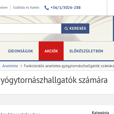
+36/1/3026-288
delem
Szállítás és fizetés
KERESÉS
ÚJDONSÁGOK
AKCIÓK
ELŐKÉSZÜLETBEN
Anatómia
Funkcionális anatómia gyógytornászhallgatók számár
gyógytornászhallgatók számára
Kategória