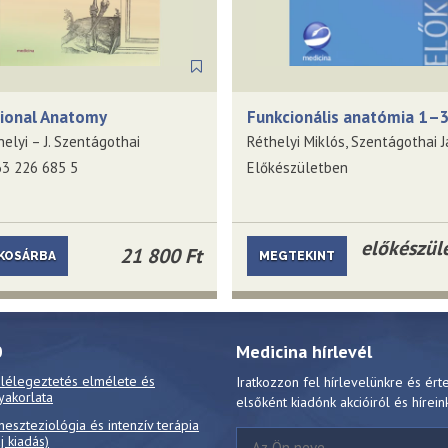
ional Anatomy
Funkcionális anatómia 1–3
helyi – J. Szentágothai
63 226 685 5
Előkészületben
előkészül
21 800 Ft
KOSÁRBA
MEGTEKINT
0
Medicina hírlevél
 lélegeztetés elmélete és
Iratkozzon fel hírlevelünkre és ért
yakorlata
elsőként kiadónk akcióiról és hírein
neszteziológia és intenzív terápia
új kiadás)