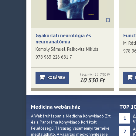
Gyakorlati neurológia és
Funct
neuroanatómia
M. Rét
Komoly Sámuel, Palkovits Miklós
978 9
978 963 226 681 7
Listaár:
11 700 Ft
KOSÁRBA
10 530 Ft
Medicina webáruház
TOP 1
A
A Webáruházban a Medicina Könyvkiadó Zrt.
1
g
és a Panoráma Könyvkiadó Korlátolt
Felelősségű Társaság valamennyi terméke
A
2
(
megtalálható. A vásárlás megkönnyítésére