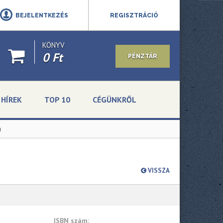
BEJELENTKEZÉS
REGISZTRÁCIÓ
KÖNYV
0 Ft
PÉNZTÁR
HÍREK
TOP 10
CÉGÜNKRŐL
a
VISSZA
ISBN szám: