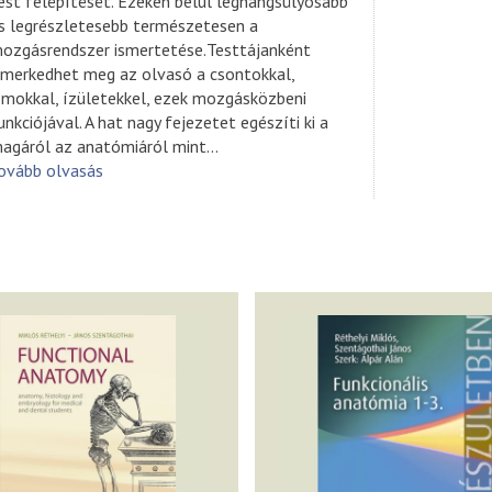
est felépítését. Ezeken belül leghangsúlyosabb
s legrészletesebb természetesen a
ozgásrendszer ismertetése.Testtájanként
smerkedhet meg az olvasó a csontokkal,
zmokkal, ízületekkel, ezek mozgásközbeni
unkciójával. A hat nagy fejezetet egészíti ki a
agáról az anatómiáról mint
...
ovább olvasás