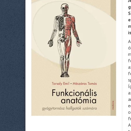
J
g
S
e
m
i
A
ó
m
f
a
f
s
Í
a
a
e
o
f
A