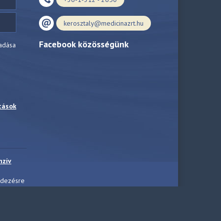
kerosztaly@medicinazrt.hu
Facebook közösségünk
adása
tások
nzív
ndezésre