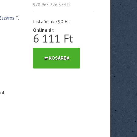
978 963 226 354 0
észáros T.
Listaár:
6 790 Ft
Online ár:
6 111 Ft
KOSÁRBA
ód