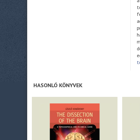
á
t
f
a
p
h
m
d
e
t
HASONLÓ KÖNYVEK