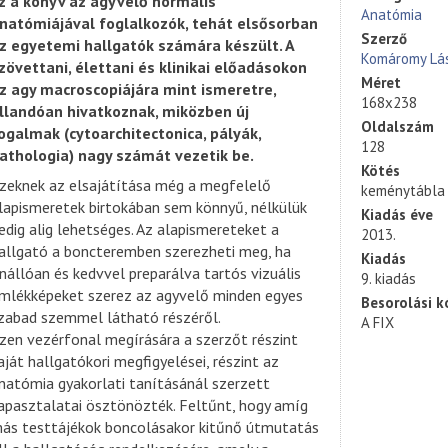
z a könyv az agyvelő normális
Anatómia
natómiájával foglalkozók, tehát elsősorban
Szerző
z egyetemi hallgatók számára készült. A
Komáromy Lá
zövettani, élettani és klinikai előadásokon
Méret
z agy macroscopiájára mint ismeretre,
168x238
llandóan hivatkoznak, miközben új
Oldalszám
ogalmak (cytoarchitectonica, pályák,
128
athologia) nagy számát vezetik be.
Kötés
zeknek az elsajátítása még a megfelelő
keménytábla
lapismeretek birtokában sem könnyű, nélkülük
Kiadás éve
edig alig lehetséges. Az alapismereteket a
2013.
allgató a boncteremben szerezheti meg, ha
Kiadás
nállóan és kedvvel preparálva tartós vizuális
9. kiadás
mlékképeket szerez az agyvelő minden egyes
Besorolási k
zabad szemmel látható részéről.
A FIX
zen vezérfonal megírására a szerzőt részint
aját hallgatókori megfigyelései, részint az
natómia gyakorlati tanításánál szerzett
apasztalatai ösztönözték. Feltűnt, hogy amíg
ás testtájékok boncolásakor kitűnő útmutatás