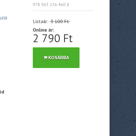
978 963 226 460 8
szló
Listaár:
3 100 Ft
Online ár:
2 790 Ft
KOSÁRBA
ód