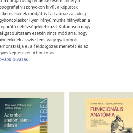
ll a hallgatóság rendelkezésére, amely a
opográfiai viszonyokon kívül a képletek
elkeresésének módját is tartalmazza, addig
gyboncoláskor ilyen irányú munka hiányában a
reparáló nehézségekkel küzd. Különösen nagy
allgatólétszám esetén nincs mód arra, hogy
indenkinek asszisztens vagy gyakornok
emonstrálja el a feldolgozás menetét és az
gyes képleteket. A boncolás
...
ovább olvasás