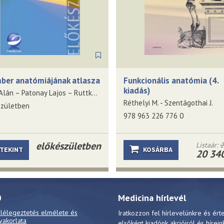
ber anatómiájának atlasza
Funkcionális anatómia (4.
kiadás)
Alpár Alán – Patonay Lajos – Ruttkay Tamás
Réthelyi M. - Szentágothai J.
születben
978 963 226 776 0
előkészületben
Listaár:
2
TEKINT
KOSÁRBA
20 340
0
Medicina hírlevél
 lélegeztetés elmélete és
Iratkozzon fel hírlevelünkre és ért
yakorlata
elsőként kiadónk akcióiról és hírein