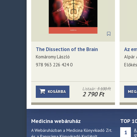
The Dissection of the Brain
Az em
Komáromy László
978 963 226 424 0
Előké
Listaár:
3 100 Ft
KOSÁRBA
MEG
2 790 Ft
Medicina webáruház
TOP 1
A
A Webáruházban a Medicina Könyvkiadó Zrt.
1
g
és a Panoráma Könyvkiadó Korlátolt