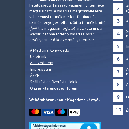
Felelősségű Társaság valamennyi terméke
A
2
(
megtalálható. A vásárlás megkönnyítésére
valamennyi termék mellett feltüntettük a
3
A
termék lényeges jellemzőit, a termék bruttó
(ÁFA-t is magában foglaló) árát, valamint a
S
4
Webáruházban történő vásárlás során
k
érvényesíthető kedvezmény mértékét.
5
I
A Medicina Könyvkiadó
Üzleteink
6
A
Adatvédelem
Impresszum
A
7
k
ÁSZF
Szállítási és fizetési módok
8
A
Online vitarendezési fórum
9
E
Webáruházunkban elfogadott kártyák
10
A