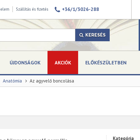
+36/1/3026-288
delem
Szállítás és fizetés
KERESÉS
ÚJDONSÁGOK
AKCIÓK
ELŐKÉSZÜLETBEN
Anatómia
Az agyvelő boncolása
Kategória