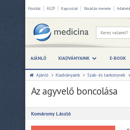
Főoldal
ÁSZF
Kapcsolat
Vásárlás menete
Adatvé
AJÁNLÓ
KIADVÁNYAINK
E-BOOK
Ajánló
Kiadványaink
Szak- és tankönyvek
Az agyvelő boncolása
Komáromy László