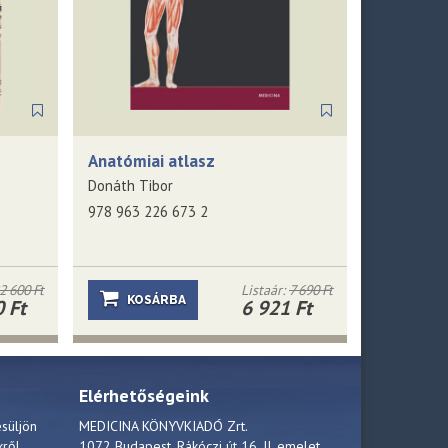
Anatómiai atlasz
Donáth Tibor
978 963 226 673 2
2 600 Ft
Listaár:
7 690 Ft
KOSÁRBA
 Ft
6 921 Ft
Elérhetőségeink
esüljön
MEDICINA KÖNYVKIADÓ Zrt.
kről.
1072 Budapest, Rákóczi út 16. II. emelet