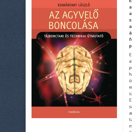
E
a
a
s
a
á
f
p
E
a
p
h
ö
e
s
E
s
a
t
m