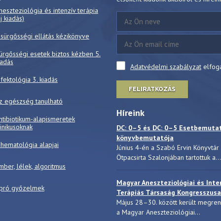
neszteziológia és intenzív terápia
új kiadás)
 sürgősségi ellátás kézikönyve
ürgősségi esetek biztos kézben 5.
iadás
Adatvédelmi szabályzat
elfog
nfektológia 3. kiadás
FELIRATKOZÁS
z egészség tanulható
Híreink
ntibiotikum-alapismeretek
linikusoknak
DC: 0–5 és DC: 0–5 Esetbemuta
könyvbemutatója
 hematológia alapjai
Június 4-én a Szabó Ervin Könyvtár
Ötpacsirta Szalonjában tartottuk a...
mber, lélek, algoritmus
Magyar Aneszteziológiai és Inte
pró győzelmek
Terápiás Társaság Kongresszusa
Május 28–30. között került megre
a Magyar Aneszteziológiai...