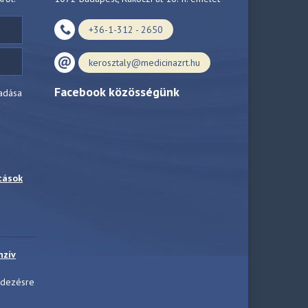
+36-1-312 - 2650
kerosztaly@medicinazrt.hu
Facebook közösségünk
adása
tások
nzív
ndezésre