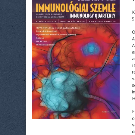
K
S
Ö
A
A
a
a
í
r
v
s
i
H
E
o
v
d