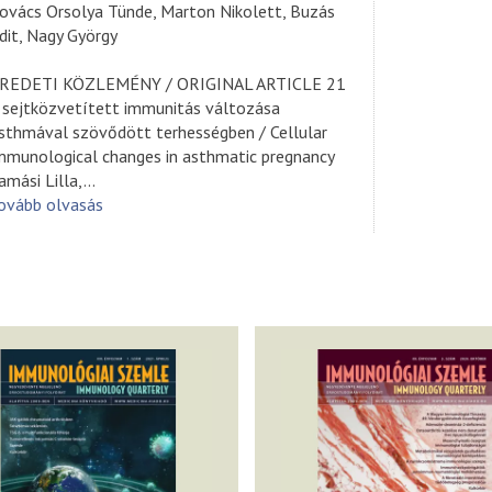
ovács Orsolya Tünde, Marton Nikolett, Buzás
dit, Nagy György
REDETI KÖZLEMÉNY / ORIGINAL ARTICLE 21
 sejtközvetített immunitás változása
sthmával szövődött terhességben / Cellular
mmunological changes in asthmatic pregnancy
amási Lilla,
...
ovább olvasás