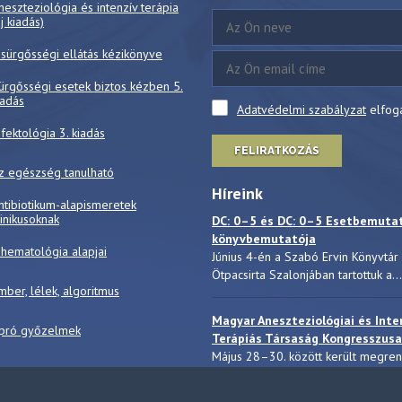
neszteziológia és intenzív terápia
új kiadás)
 sürgősségi ellátás kézikönyve
ürgősségi esetek biztos kézben 5.
iadás
Adatvédelmi szabályzat
elfog
nfektológia 3. kiadás
FELIRATKOZÁS
z egészség tanulható
Híreink
ntibiotikum-alapismeretek
linikusoknak
DC: 0–5 és DC: 0–5 Esetbemuta
könyvbemutatója
 hematológia alapjai
Június 4-én a Szabó Ervin Könyvtár
Ötpacsirta Szalonjában tartottuk a...
mber, lélek, algoritmus
Magyar Aneszteziológiai és Inte
pró győzelmek
Terápiás Társaság Kongresszusa
Május 28–30. között került megre
a Magyar Aneszteziológiai...