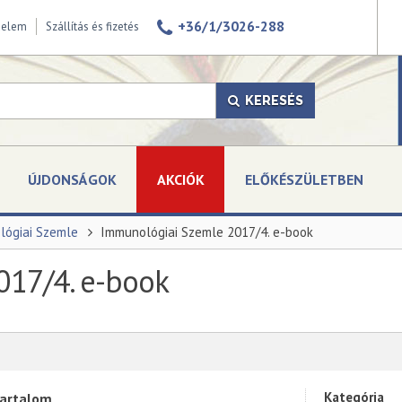
+36/1/3026-288
delem
Szállítás és fizetés
KERESÉS
ÚJDONSÁGOK
AKCIÓK
ELŐKÉSZÜLETBEN
lógiai Szemle
Immunológiai Szemle 2017/4. e-book
017/4. e-book
Kategória
artalom