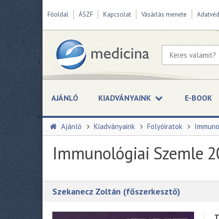
Főoldal
ÁSZF
Kapcsolat
Vásárlás menete
Adatvé
AJÁNLÓ
KIADVÁNYAINK
E-BOOK
Ajánló
Kiadványaink
Folyóiratok
Immuno
Immunológiai Szemle 2
Szekanecz Zoltán (főszerkesztő)
T