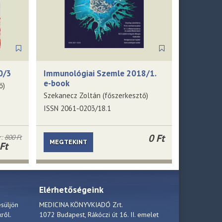
0/3
Immunológiai Szemle 2018/1.
e-book
ő)
Szekanecz Zoltán (főszerkesztő)
ISSN 2061-0203/18.1
0 Ft
r:
800 Ft
MEGTEKINT
Ft
Elérhetőségeink
esüljön
MEDICINA KÖNYVKIADÓ Zrt.
kről.
1072 Budapest, Rákóczi út 16. II. emelet