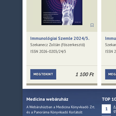
Immunológiai Szemle 2024/3.
Immu
Szekanecz Zoltán (főszerkesztő)
Szekan
ISSN 2026-0203/24/3
ISSN 
1 100 Ft
MEGTEKINT
MEG
Medicina webáruház
TOP 1
A
A Webáruházban a Medicina Könyvkiadó Zrt.
1
g
és a Panoráma Könyvkiadó Korlátolt