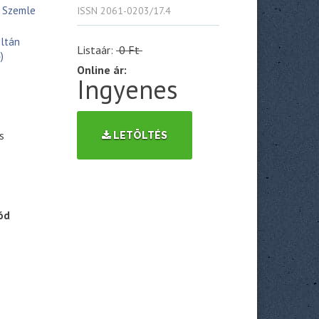
 Szemle
ISSN 2061-0203/17.4
ltán
Listaár:
0 Ft
)
Online ár:
Ingyenes
s
LETÖLTÉS
ód