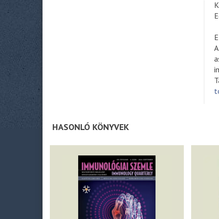
K
E
E
A
a
i
T
t
HASONLÓ KÖNYVEK