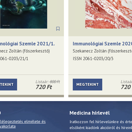
nológiai Szemle 2021/1.
Immunológiai Szemle 202
ecz Zoltán (főszerkesztő)
Szekanecz Zoltán (főszerkeszt
2061-0203/21/1
ISSN 2061-0203/20/3
Listaár:
800 Ft
Listaá
TEKINT
MEGTEKINT
720 Ft
720 
0
Medicina hírlevél
 lélegeztetés elmélete és
Iratkozzon fel hírlevelünkre és ért
yakorlata
elsőként kiadónk akcióiról és hírein