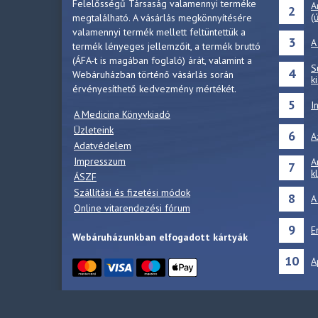
Felelősségű Társaság valamennyi terméke
A
2
(
megtalálható. A vásárlás megkönnyítésére
valamennyi termék mellett feltüntettük a
3
A
termék lényeges jellemzőit, a termék bruttó
(ÁFA-t is magában foglaló) árát, valamint a
S
4
Webáruházban történő vásárlás során
k
érvényesíthető kedvezmény mértékét.
5
I
A Medicina Könyvkiadó
Üzleteink
6
A
Adatvédelem
Impresszum
A
7
k
ÁSZF
Szállítási és fizetési módok
8
A
Online vitarendezési fórum
9
E
Webáruházunkban elfogadott kártyák
10
A