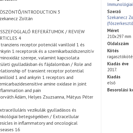
Immunológiai
Szerző
ÖSZÖNTŐ/INTRODUCTION 3
Szekanecz Zo
zekanecz Zoltán
(főszerkesztő
Méret
SSZEFOGLALÓ REFERÁTUMOK / REVIEW
210x297 mm
RTICLES 4
Oldalszám
 tranziens receptor potenciál vanilloid 1 és
Kötés
nkyrin 1 receptorok és a szemikarbazidszenzitív
ragasztóköté
minoxidáz szerepe, valamint kapcsolata
Kiadás éve
zületi gyulladásban és fájdalomban / Role and
2017.
elationship of transient receptor potential
Kiadás
anilloid 1 and ankyrin 1 receptors and
első
emicarbazidesensitive amine oxidase in joint
Besorolási k
nflammation and pain
orváth Ádám, Helyes Zsuzsanna, Mátyus Péter
xtracelluláris vezikulák gyulladásos és
nkológiai betegségekben / Extracellular
esicles in inflammatory and oncological
iseases 16