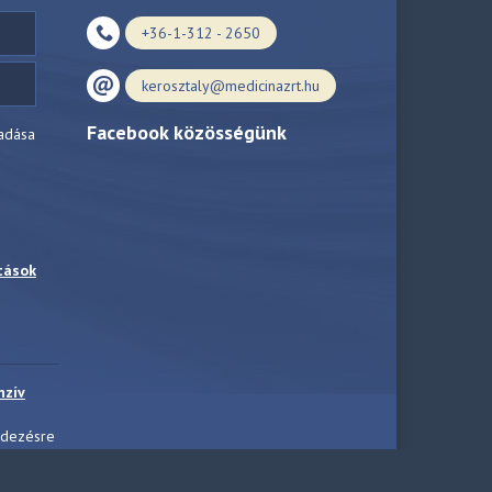
+36-1-312 - 2650
kerosztaly@medicinazrt.hu
Facebook közösségünk
adása
tások
nzív
ndezésre