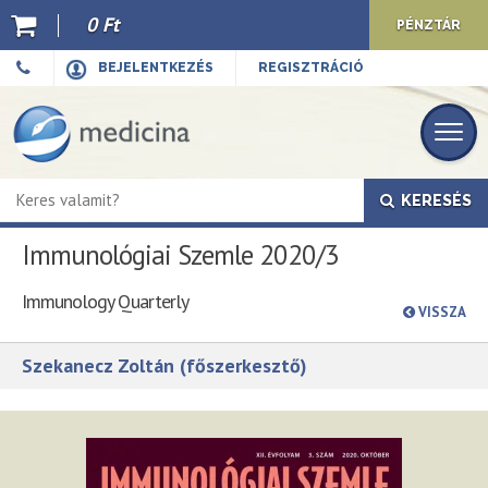
0 Ft
PÉNZTÁR
Ajánló
BEJELENTKEZÉS
REGISZTRÁCIÓ
Kiadványaink
E-book
KERESÉS
Újdonságok
Immunológiai Szemle 2020/3
Akciók
Immunology Quarterly
Előkészületben
VISSZA
Hírek
Szekanecz Zoltán (főszerkesztő)
Top 10
Cégünkről