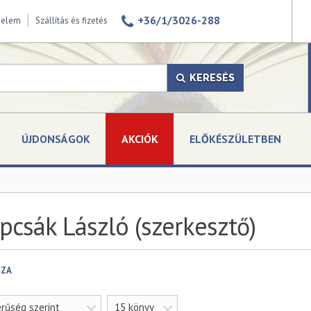
+36/1/3026-288
delem
Szállítás és fizetés
KERESÉS
ÚJDONSÁGOK
AKCIÓK
ELŐKÉSZÜLETBEN
pcsák László (szerkesztő)
SZA
rűség szerint
15 könyv