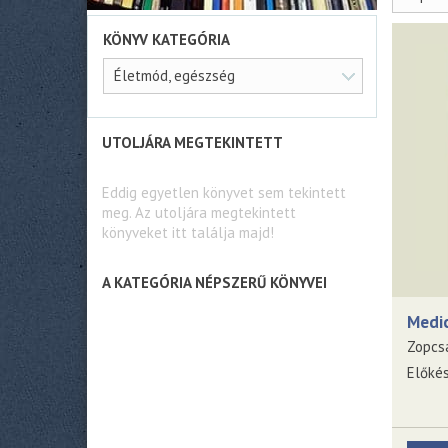
KÖNYV KATEGÓRIA
Életmód, egészség
UTOLJÁRA MEGTEKINTETT
Eddig egyetlen könyvet sem tekintett
meg. Az utoljára megtekintett
könyveket itt találja majd!
A KATEGÓRIA NÉPSZERŰ KÖNYVEI
Medic
Zopcsá
Előké