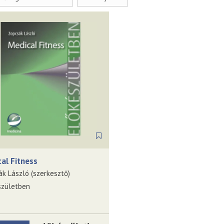
al Fitness
k László (szerkesztő)
születben