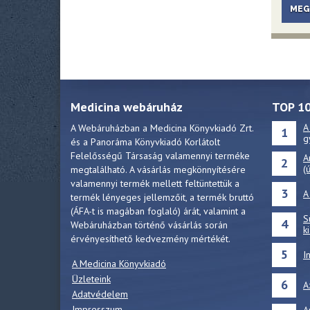
MEG
Medicina webáruház
TOP 1
A
A Webáruházban a Medicina Könyvkiadó Zrt.
1
g
és a Panoráma Könyvkiadó Korlátolt
Felelősségű Társaság valamennyi terméke
A
2
(
megtalálható. A vásárlás megkönnyítésére
valamennyi termék mellett feltüntettük a
3
A
termék lényeges jellemzőit, a termék bruttó
(ÁFA-t is magában foglaló) árát, valamint a
S
4
Webáruházban történő vásárlás során
k
érvényesíthető kedvezmény mértékét.
5
I
A Medicina Könyvkiadó
Üzleteink
6
A
Adatvédelem
Impresszum