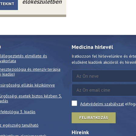
előkészületben
TEKINT
0
Medicina hírlevél
 lélegeztetés elmélete és
Iratkozzon fel hírlevelünkre és ért
yakorlata
elsőként kiadónk akcióiról és hírein
neszteziológia és intenzív terápia
új kiadás)
 sürgősségi ellátás kézikönyve
ürgősségi esetek biztos kézben 5.
iadás
Adatvédelmi szabályzat
elfog
nfektológia 3. kiadás
FELIRATKOZÁS
z egészség tanulható
Híreink