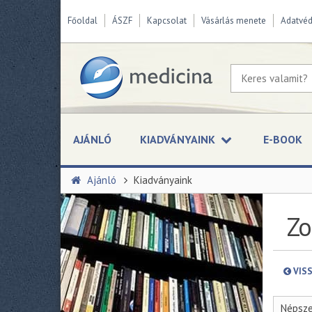
Főoldal
ÁSZF
Kapcsolat
Vásárlás menete
Adatvé
AJÁNLÓ
KIADVÁNYAINK
E-BOOK
Ajánló
Kiadványaink
Zo
VIS
Népsze