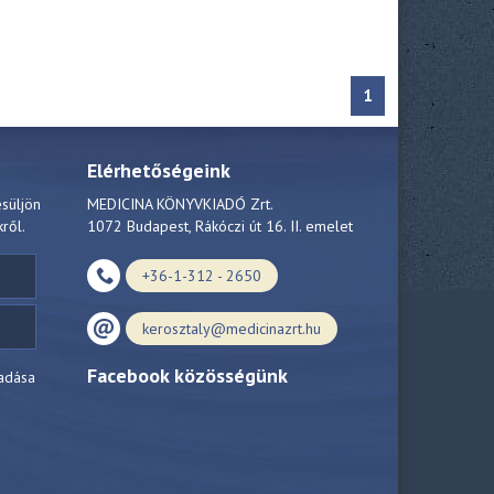
1
Elérhetőségeink
esüljön
MEDICINA KÖNYVKIADÓ Zrt.
kről.
1072 Budapest, Rákóczi út 16. II. emelet
+36-1-312 - 2650
kerosztaly@medicinazrt.hu
Facebook közösségünk
adása