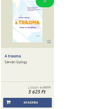
Új
A trauma
Sárvári György
Listaár:
6 250 Ft
5 625 Ft
KOSÁRBA