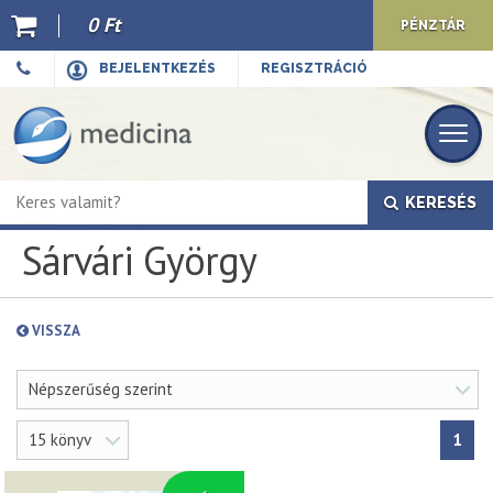
0 Ft
PÉNZTÁR
Ajánló
BEJELENTKEZÉS
REGISZTRÁCIÓ
Kiadványaink
E-book
KERESÉS
Újdonságok
Sárvári György
Akciók
Előkészületben
VISSZA
Hírek
Népszerűség szerint
Top 10
15 könyv
1
Cégünkről