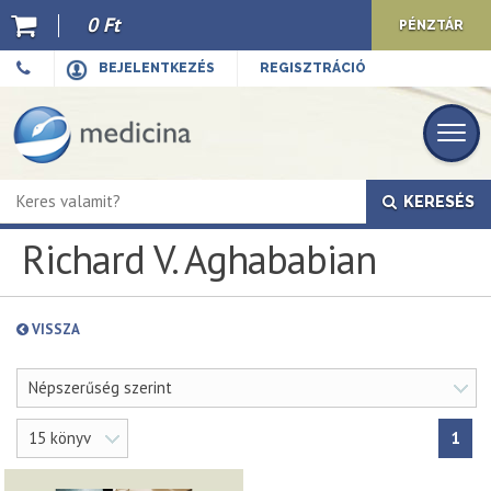
0 Ft
PÉNZTÁR
Ajánló
BEJELENTKEZÉS
REGISZTRÁCIÓ
Kiadványaink
E-book
KERESÉS
Újdonságok
Richard V. Aghababian
Akciók
Előkészületben
VISSZA
Hírek
Népszerűség szerint
Top 10
15 könyv
1
Cégünkről