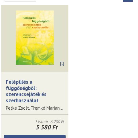
Felépülés a
függőségből:
szerencsejáték és
szerhasználat
Petke Zsolt, Tremkó Mariann (szerkesztők)
Listaár:
6 200 Ft
5 580 Ft