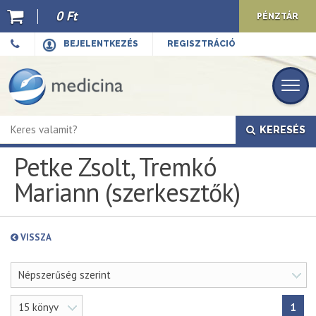
0 Ft
PÉNZTÁR
Ajánló
BEJELENTKEZÉS
REGISZTRÁCIÓ
Kiadványaink
E-book
KERESÉS
Újdonságok
Petke Zsolt, Tremkó
Akciók
Mariann (szerkesztők)
Előkészületben
Hírek
VISSZA
Top 10
Népszerűség szerint
Cégünkről
15 könyv
1