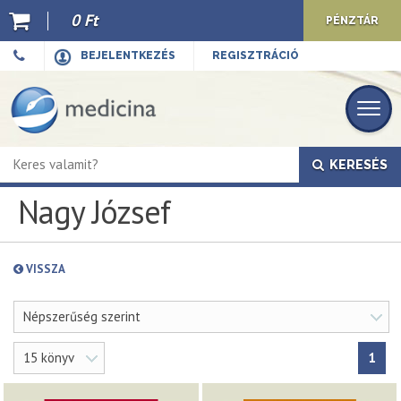
0 Ft
PÉNZTÁR
Ajánló
BEJELENTKEZÉS
REGISZTRÁCIÓ
Kiadványaink
E-book
KERESÉS
Újdonságok
Nagy József
Akciók
Előkészületben
VISSZA
Hírek
Népszerűség szerint
Top 10
15 könyv
1
Cégünkről