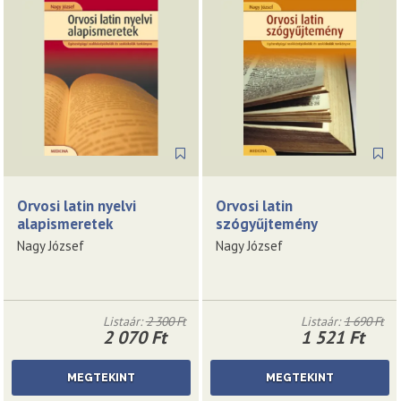
Orvosi latin nyelvi
Orvosi latin
alapismeretek
szógyűjtemény
Nagy József
Nagy József
Listaár:
2 300 Ft
Listaár:
1 690 Ft
2 070 Ft
1 521 Ft
MEGTEKINT
MEGTEKINT