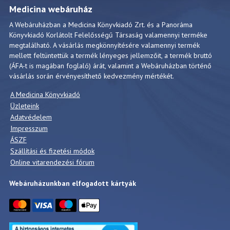
Medicina webáruház
A Webáruházban a Medicina Könyvkiadó Zrt. és a Panoráma
Könyvkiadó Korlátolt Felelősségű Társaság valamennyi terméke
megtalálható. A vásárlás megkönnyítésére valamennyi termék
mellett feltüntettük a termék lényeges jellemzőit, a termék bruttó
(ÁFA-t is magában foglaló) árát, valamint a Webáruházban történő
vásárlás során érvényesíthető kedvezmény mértékét.
A Medicina Könyvkiadó
Üzleteink
Adatvédelem
Impresszum
ÁSZF
Szállítási és fizetési módok
Online vitarendezési fórum
Webáruházunkban elfogadott kártyák