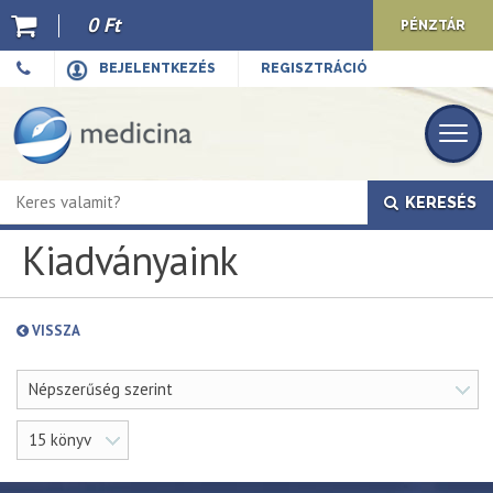
0 Ft
PÉNZTÁR
Ajánló
BEJELENTKEZÉS
REGISZTRÁCIÓ
Kiadványaink
E-book
KERESÉS
Újdonságok
Kiadványaink
Akciók
Előkészületben
VISSZA
Hírek
Népszerűség szerint
Top 10
15 könyv
Cégünkről