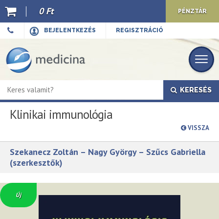
0 Ft
PÉNZTÁR
Ajánló
BEJELENTKEZÉS
REGISZTRÁCIÓ
Kiadványaink
E-book
KERESÉS
Újdonságok
Klinikai immunológia
Akciók
VISSZA
Előkészületben
Szekanecz Zoltán – Nagy György – Szűcs Gabriella
Hírek
(szerkesztők)
Top 10
Új
Cégünkről