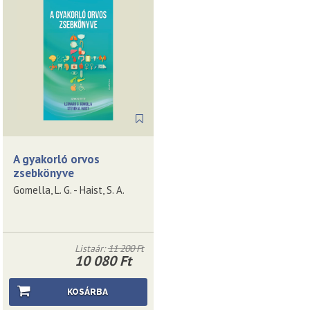
A gyakorló orvos
zsebkönyve
Gomella, L. G. - Haist, S. A.
Listaár:
11 200 Ft
10 080 Ft
KOSÁRBA