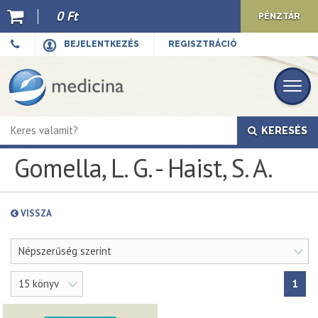
0 Ft
PÉNZTÁR
Ajánló
BEJELENTKEZÉS
REGISZTRÁCIÓ
Kiadványaink
E-book
KERESÉS
Újdonságok
Gomella, L. G. - Haist, S. A.
Akciók
Előkészületben
VISSZA
Hírek
Népszerűség szerint
Top 10
15 könyv
1
Cégünkről