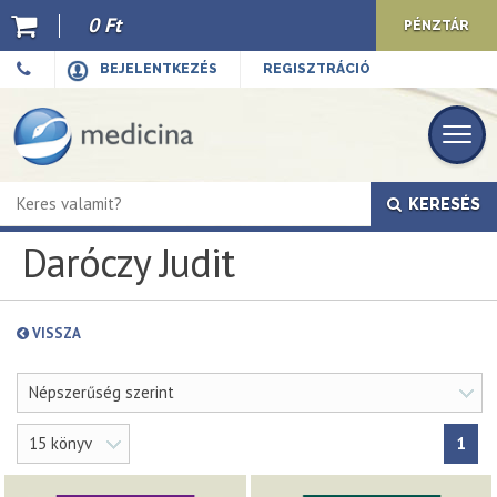
0 Ft
PÉNZTÁR
Ajánló
BEJELENTKEZÉS
REGISZTRÁCIÓ
Kiadványaink
E-book
KERESÉS
Újdonságok
Daróczy Judit
Akciók
Előkészületben
VISSZA
Hírek
Népszerűség szerint
Top 10
15 könyv
1
Cégünkről