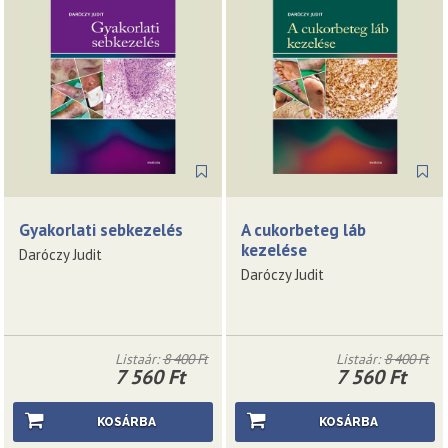
Gyakorlati sebkezelés
A cukorbeteg láb
kezelése
Daróczy Judit
Daróczy Judit
Listaár:
8 400 Ft
Listaár:
8 400 Ft
7 560 Ft
7 560 Ft
KOSÁRBA
KOSÁRBA