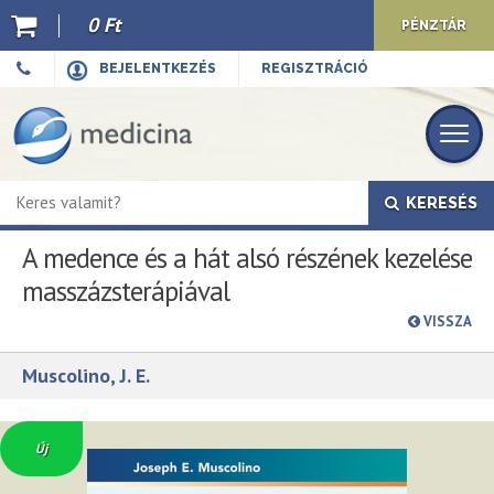
0 Ft
PÉNZTÁR
Ajánló
BEJELENTKEZÉS
REGISZTRÁCIÓ
Kiadványaink
E-book
KERESÉS
Újdonságok
A medence és a hát alsó részének kezelése
Akciók
masszázsterápiával
Előkészületben
VISSZA
Hírek
Muscolino, J. E.
Top 10
Új
Cégünkről