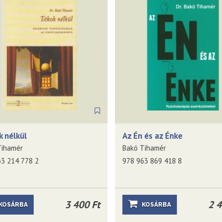
k nélkül
Az Én és az Énke
Tihamér
Bakó Tihamér
63 214 778 2
978 963 869 418 8
3 400 Ft
2 4
KOSÁRBA
KOSÁRBA