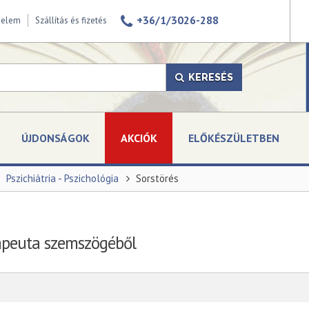
+36/1/3026-288
delem
Szállítás és fizetés
KERESÉS
ÚJDONSÁGOK
AKCIÓK
ELŐKÉSZÜLETBEN
Pszichiátria - Pszichológia
Sorstörés
rapeuta szemszögéből