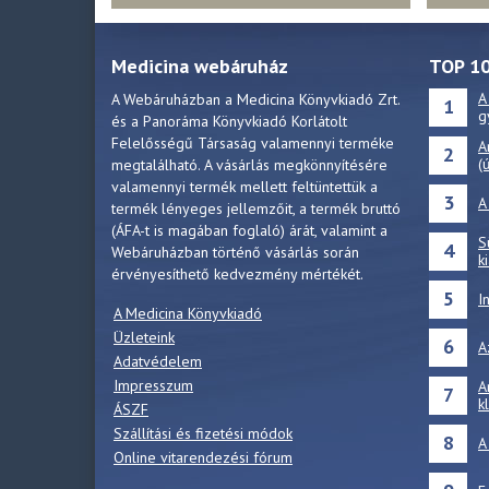
Medicina webáruház
TOP 1
A
A Webáruházban a Medicina Könyvkiadó Zrt.
1
g
és a Panoráma Könyvkiadó Korlátolt
Felelősségű Társaság valamennyi terméke
A
2
(
megtalálható. A vásárlás megkönnyítésére
valamennyi termék mellett feltüntettük a
3
A
termék lényeges jellemzőit, a termék bruttó
(ÁFA-t is magában foglaló) árát, valamint a
S
4
Webáruházban történő vásárlás során
k
érvényesíthető kedvezmény mértékét.
5
I
A Medicina Könyvkiadó
Üzleteink
6
A
Adatvédelem
Impresszum
A
7
k
ÁSZF
Szállítási és fizetési módok
8
A
Online vitarendezési fórum