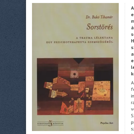
A
e
m
á
s
H
s
a
e
l
k
A
f
i
r
v
S
p
s