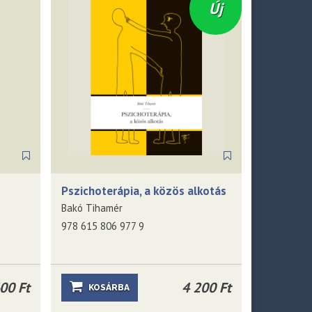
Új
Pszichoterápia, a közös alkotás
Bakó Tihamér
978 615 806 977 9
00 Ft
4 200 Ft
KOSÁRBA