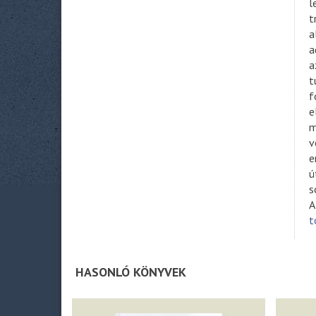
l
t
a
a
a
t
f
e
m
v
e
ú
s
A
t
HASONLÓ KÖNYVEK