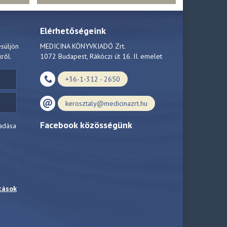
Elérhetőségeink
esüljön
MEDICINA KÖNYVKIADÓ Zrt.
kről.
1072 Budapest, Rákóczi út 16. II. emelet
+36-1-312 - 2650
kerosztaly@medicinazrt.hu
Facebook közösségünk
adása
tások