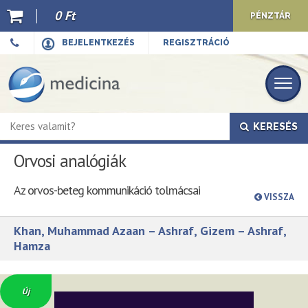
0 Ft
PÉNZTÁR
Ajánló
BEJELENTKEZÉS
REGISZTRÁCIÓ
Kiadványaink
E-book
KERESÉS
Újdonságok
Orvosi analógiák
Akciók
Az orvos-beteg kommunikáció tolmácsai
Előkészületben
VISSZA
Hírek
Khan, Muhammad Azaan – Ashraf, Gizem – Ashraf,
Hamza
Top 10
Cégünkről
Új