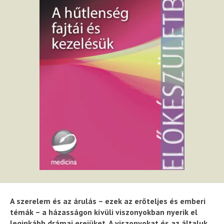
A szerelem és az árulás – ezek az erőteljes és emberi
témák – a házasságon kívüli viszonyokban nyerik el
leginkább drámai erejüket. A viszonyokat és az általuk