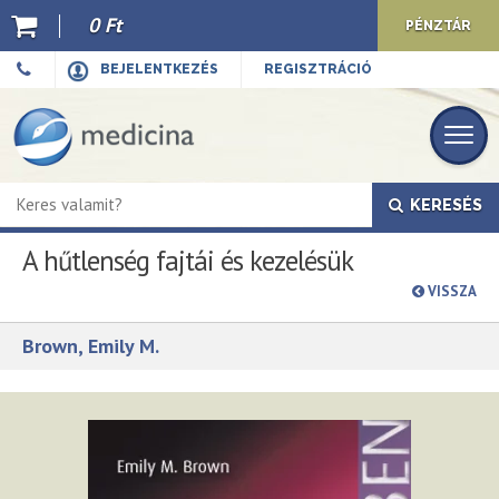
0 Ft
PÉNZTÁR
Ajánló
BEJELENTKEZÉS
REGISZTRÁCIÓ
Kiadványaink
E-book
KERESÉS
Újdonságok
A hűtlenség fajtái és kezelésük
Akciók
VISSZA
Előkészületben
Brown, Emily M.
Hírek
Top 10
Cégünkről