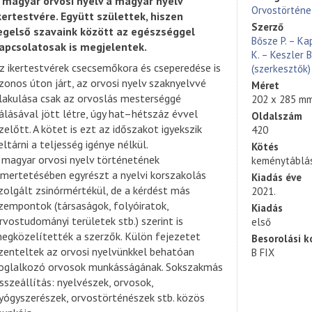
 magyar orvosi nyelv a magyar nyelv
Orvostörténe
kertestvére. Együtt születtek, hiszen
Szerző
egelső szavaink között az egészséggel
Bősze P. – Ka
apcsolatosak is megjelentek.
K. – Keszler B
z ikertestvérek csecsemőkora és cseperedése is
(szerkesztők)
zonos úton járt, az orvosi nyelv szaknyelvvé
Méret
lakulása csak az orvoslás mesterséggé
202 x 285 m
álásával jött létre, úgy hat–hétszáz évvel
Oldalszám
zelőtt. A kötet is ezt az időszakot igyekszik
420
eltárni a teljesség igénye nélkül.
Kötés
 magyar orvosi nyelv történetének
keménytáblá
smertetésében egyrészt a nyelvi korszakolás
Kiadás éve
zolgált zsinórmértékül, de a kérdést más
2021.
zempontok (társaságok, folyóiratok,
Kiadás
rvostudományi területek stb.) szerint is
első
egközelítették a szerzők. Külön fejezetet
Besorolási k
zenteltek az orvosi nyelvünkkel behatóan
B FIX
oglalkozó orvosok munkásságának. Sokszakmás
sszeállítás: nyelvészek, orvosok,
yógyszerészek, orvostörténészek stb. közös