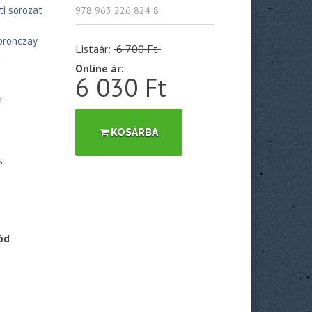
ti sorozat
978 963 226 824 8
pronczay
Listaár:
6 700 Ft
.
Online ár:
6 030 Ft
m
KOSÁRBA
s
ód