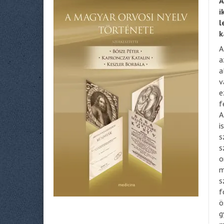
A
i
l
k
A
a
a
v
e
f
A
i
s
s
o
m
s
f
ö
g