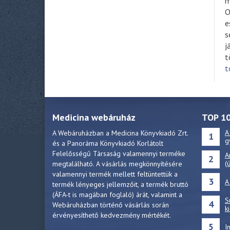
m
O
e
s
j
t
t
Medicina webáruház
TOP 1
A
A Webáruházban a Medicina Könyvkiadó Zrt.
1
g
és a Panoráma Könyvkiadó Korlátolt
Felelősségű Társaság valamennyi terméke
A
2
(
megtalálható. A vásárlás megkönnyítésére
valamennyi termék mellett feltüntettük a
3
A
termék lényeges jellemzőit, a termék bruttó
(ÁFA-t is magában foglaló) árát, valamint a
S
4
Webáruházban történő vásárlás során
k
érvényesíthető kedvezmény mértékét.
5
I