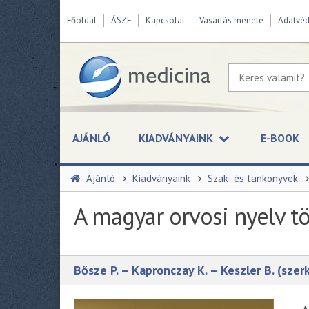
Főoldal
ÁSZF
Kapcsolat
Vásárlás menete
Adatvé
AJÁNLÓ
KIADVÁNYAINK
E-BOOK
Ajánló
Kiadványaink
Szak- és tankönyvek
A magyar orvosi nyelv t
Bősze P. – Kapronczay K. – Keszler B. (szer