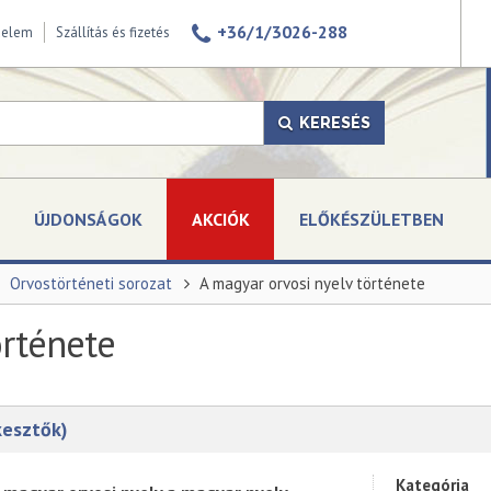
+36/1/3026-288
delem
Szállítás és fizetés
KERESÉS
ÚJDONSÁGOK
AKCIÓK
ELŐKÉSZÜLETBEN
Orvostörténeti sorozat
A magyar orvosi nyelv története
örténete
kesztők)
Kategória