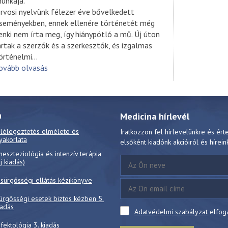
unkája.
rvosi nyelvünk félezer éve bővelkedett
seményekben, ennek ellenére történetét még
enki nem írta meg, így hiánypótló a mű. Új úton
ártak a szerzők és a szerkesztők, és izgalmas
örténelmi
...
ovább olvasás
0
Medicina hírlevél
 lélegeztetés elmélete és
Iratkozzon fel hírlevelünkre és ért
yakorlata
elsőként kiadónk akcióiról és hírein
neszteziológia és intenzív terápia
új kiadás)
 sürgősségi ellátás kézikönyve
ürgősségi esetek biztos kézben 5.
iadás
Adatvédelmi szabályzat
elfog
nfektológia 3. kiadás