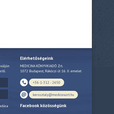
Elérhetőségeink
esüljön
MEDICINA KÖNYVKIADÓ Zrt.
kről.
1072 Budapest, Rákóczi út 16. II. emelet
+36-1-312 - 2650
kerosztaly@medicinazrt.hu
Facebook közösségünk
adása