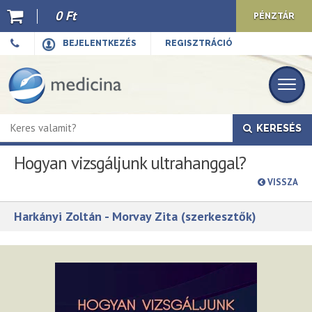
0 Ft
PÉNZTÁR
Ajánló
BEJELENTKEZÉS
REGISZTRÁCIÓ
Kiadványaink
E-book
KERESÉS
Újdonságok
Hogyan vizsgáljunk ultrahanggal?
Akciók
VISSZA
Előkészületben
Harkányi Zoltán - Morvay Zita (szerkesztők)
Hírek
Top 10
Cégünkről