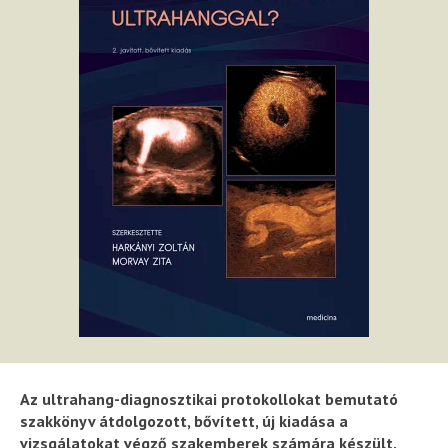
Az ultrahang-diagnosztikai protokollokat bemutató
szakkönyv átdolgozott, bővített, új kiadása a
vizsgálatokat végző szakemberek számára készült.