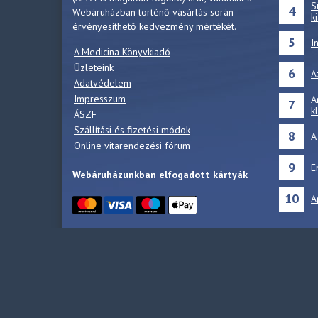
S
4
Webáruházban történő vásárlás során
k
érvényesíthető kedvezmény mértékét.
5
I
A Medicina Könyvkiadó
Üzleteink
6
A
Adatvédelem
Impresszum
A
7
k
ÁSZF
Szállítási és fizetési módok
8
A
Online vitarendezési fórum
9
E
Webáruházunkban elfogadott kártyák
10
A