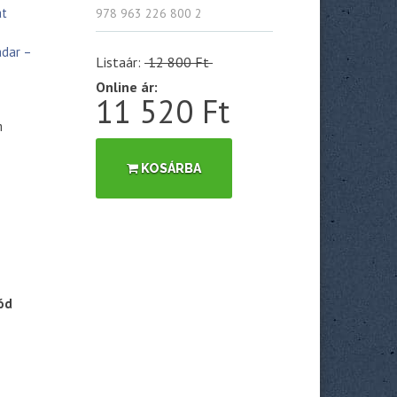
at
978 963 226 800 2
adar –
Listaár:
12 800 Ft
Online ár:
11 520 Ft
m
KOSÁRBA
ód