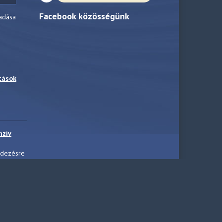
Facebook közösségünk
adása
tások
nzív
ndezésre