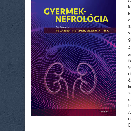
Á
k
k
a
a
v
g
A
a
f
v
d
é
k
z
o
l
A
e
E