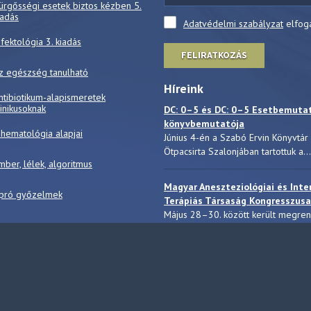
ürgősségi esetek biztos kézben 5.
iadás
Adatvédelmi szabályzat
elfog
nfektológia 3. kiadás
FELIRATKOZÁS
z egészség tanulható
Híreink
ntibiotikum-alapismeretek
linikusoknak
DC: 0–5 és DC: 0–5 Esetbemuta
könyvbemutatója
 hematológia alapjai
Június 4-én a Szabó Ervin Könyvtár
Ötpacsirta Szalonjában tartottuk a...
mber, lélek, algoritmus
Magyar Aneszteziológiai és Inte
pró győzelmek
Terápiás Társaság Kongresszusa
Május 28–30. között került megre
a Magyar Aneszteziológiai...