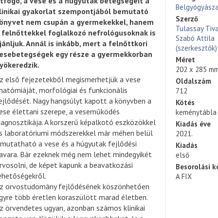
tfogó, a vese és a húgyutak betegségeit a
Belgyógyász
linikai gyakorlat szempontjából bemutató
Szerző
önyvet nem csupán a gyermekekkel, hanem
Tulassay Tiv
 felnőttekkel foglalkozó nefrológusoknak is
Szabó Attila
jánljuk. Annál is inkább, mert a felnőttkori
(szerkesztők)
esebetegségek egy része a gyermekkorban
Méret
yökeredzik.
202 x 285 m
z első fejezetekből megismerhetjük a vese
Oldalszám
natómiáját, morfológiai és funkcionális
712
ejlődését. Nagy hangsúlyt kapott a könyvben a
Kötés
ese élettani szerepe, a veseműködés
keménytábla
iagnosztikája. A korszerű képalkotó eszközökkel
Kiadás éve
s laboratóriumi módszerekkel már méhen belül
2021.
imutatható a vese és a húgyutak fejlődési
Kiadás
avara. Bár ezeknek még nem lehet mindegyikét
első
rvosolni, de képet kapunk a beavatkozási
Besorolási k
ehetőségekről.
A FIX
z orvostudomány fejlődésének köszönhetően
gyre több éretlen koraszülött marad életben.
z örvendetes ugyan, azonban számos klinikai