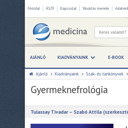
Főoldal
ÁSZF
Kapcsolat
Vásárlás menete
Adatvé
AJÁNLÓ
KIADVÁNYAINK
E-BOOK
Ajánló
Kiadványaink
Szak- és tankönyvek
Gyermeknefrológia
Tulassay Tivadar – Szabó Attila (szerkeszt