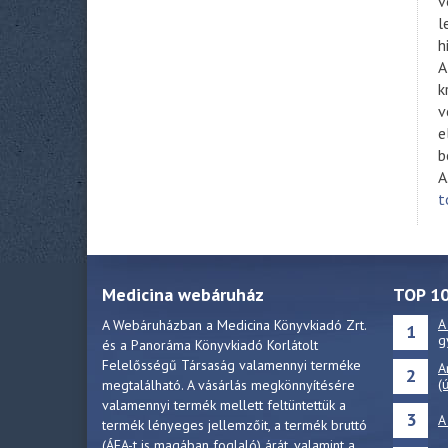
v
l
h
A
k
v
e
b
A
t
Medicina webáruház
TOP 1
A
A Webáruházban a Medicina Könyvkiadó Zrt.
1
g
és a Panoráma Könyvkiadó Korlátolt
Felelősségű Társaság valamennyi terméke
A
2
(
megtalálható. A vásárlás megkönnyítésére
valamennyi termék mellett feltüntettük a
3
A
termék lényeges jellemzőit, a termék bruttó
(ÁFA-t is magában foglaló) árát, valamint a