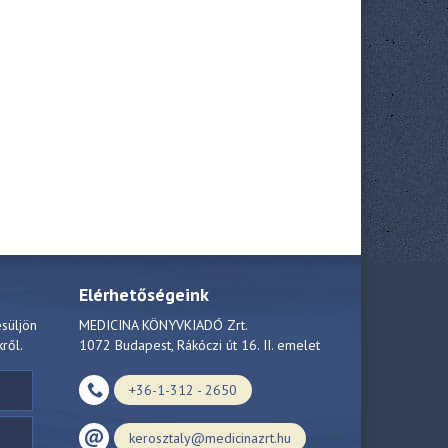
Elérhetőségeink
esüljön
MEDICINA KÖNYVKIADÓ Zrt.
kről.
1072 Budapest, Rákóczi út 16. II. emelet
+36-1-312 - 2650
kerosztaly@medicinazrt.hu