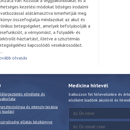
onzata van. Közülük a leggyakoribbakat és a
ehetséges kezelési módokat bőséges irodalmi
ivatkozással alátámasztva ismerhetjük meg.
 könyv összefoglalja mindazokat az akut és
rónikus betegségeket, amelyek befolyásolják a
esefunkciót, a vérnyomást, a folyadék- és
lektrolit-háztartást, illetve a szisztémás
etegségekhez kapcsolódó vesekárosodást.
...
ovább olvasás
0
Medicina hírlevél
 lélegeztetés elmélete és
Iratkozzon fel hírlevelünkre és ért
yakorlata
elsőként kiadónk akcióiról és hírein
neszteziológia és intenzív terápia
új kiadás)
 sürgősségi ellátás kézikönyve