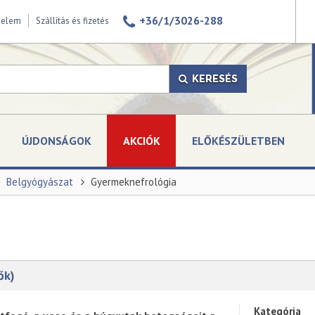
+36/1/3026-288
delem
Szállítás és fizetés
KERESÉS
ÚJDONSÁGOK
AKCIÓK
ELŐKÉSZÜLETBEN
Belgyógyászat
Gyermeknefrológia
ők)
Kategória