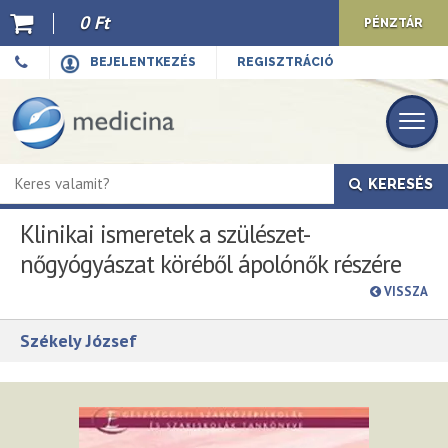
0 Ft
PÉNZTÁR
Ajánló
BEJELENTKEZÉS
REGISZTRÁCIÓ
Kiadványaink
E-book
KERESÉS
Újdonságok
Klinikai ismeretek a szülészet-
Akciók
nőgyógyászat köréből ápolónők részére
Előkészületben
VISSZA
Hírek
Székely József
Top 10
Cégünkről