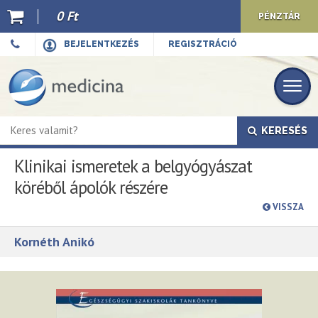
0 Ft
PÉNZTÁR
Ajánló
BEJELENTKEZÉS
REGISZTRÁCIÓ
Kiadványaink
E-book
KERESÉS
Újdonságok
Klinikai ismeretek a belgyógyászat
Akciók
köréből ápolók részére
Előkészületben
VISSZA
Hírek
Kornéth Anikó
Top 10
Cégünkről