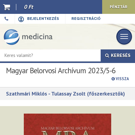
0 Ft
PÉNZTÁR
Ajánló
BEJELENTKEZÉS
REGISZTRÁCIÓ
Kiadványaink
E-book
KERESÉS
Újdonságok
Magyar Belorvosi Archívum 2023/5-6
Akciók
VISSZA
Előkészületben
Szathmári Miklós - Tulassay Zsolt (főszerkesztők)
Hírek
Top 10
Cégünkről