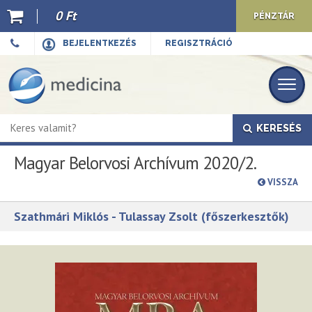
0 Ft
PÉNZTÁR
Ajánló
BEJELENTKEZÉS
REGISZTRÁCIÓ
Kiadványaink
E-book
KERESÉS
Újdonságok
Magyar Belorvosi Archívum 2020/2.
Akciók
VISSZA
Előkészületben
Szathmári Miklós - Tulassay Zsolt (főszerkesztők)
Hírek
Top 10
Cégünkről